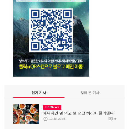
인기 기사
많이 본 기사
HotNews
캐나다인 덜 먹고 덜 쓰고 허리띠 졸라맨다
13 Jul 2026
0