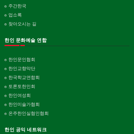
주간한국
업소록
찾아오시는 길
한인 문화예술 연합
한인문인협회
한인교향악단
한국학교연합회
토론토한인회
한인여성회
한인미술가협회
온주한인실협인협회
한인 공익 네트워크