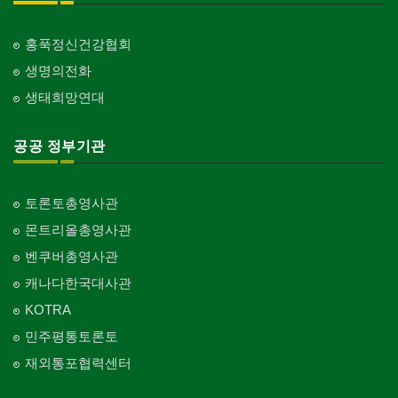
홍푹정신건강협회
생명의전화
생태희망연대
공공 정부기관
토론토총영사관
몬트리올총영사관
벤쿠버총영사관
캐나다한국대사관
KOTRA
민주평통토론토
재외통포협력센터