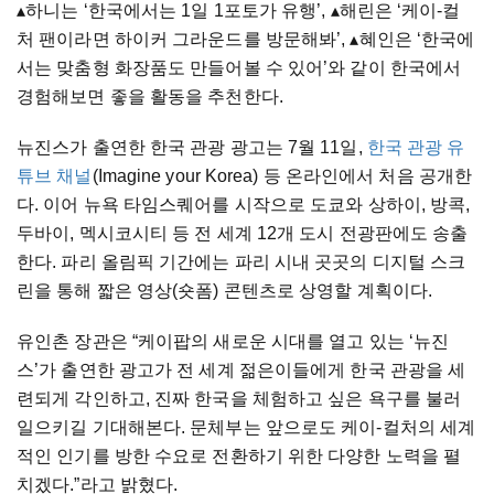
▴하니는 ‘한국에서는 1일 1포토가 유행’, ▴해린은 ‘케이-컬
처 팬이라면 하이커 그라운드를 방문해봐’, ▴혜인은 ‘한국에
서는 맞춤형 화장품도 만들어볼 수 있어’와 같이 한국에서
경험해보면 좋을 활동을 추천한다.
뉴진스가 출연한 한국 관광 광고는 7월 11일,
한국 관광 유
튜브 채널
(Imagine your Korea) 등 온라인에서 처음 공개한
다. 이어 뉴욕 타임스퀘어를 시작으로 도쿄와 상하이, 방콕,
두바이, 멕시코시티 등 전 세계 12개 도시 전광판에도 송출
한다. 파리 올림픽 기간에는 파리 시내 곳곳의 디지털 스크
린을 통해 짧은 영상(숏폼) 콘텐츠로 상영할 계획이다.
유인촌 장관은 “케이팝의 새로운 시대를 열고 있는 ‘뉴진
스’가 출연한 광고가 전 세계 젊은이들에게 한국 관광을 세
련되게 각인하고, 진짜 한국을 체험하고 싶은 욕구를 불러
일으키길 기대해본다. 문체부는 앞으로도 케이-컬처의 세계
적인 인기를 방한 수요로 전환하기 위한 다양한 노력을 펼
치겠다.”라고 밝혔다.