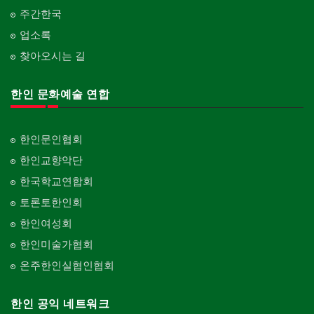
주간한국
업소록
찾아오시는 길
한인 문화예술 연합
한인문인협회
한인교향악단
한국학교연합회
토론토한인회
한인여성회
한인미술가협회
온주한인실협인협회
한인 공익 네트워크