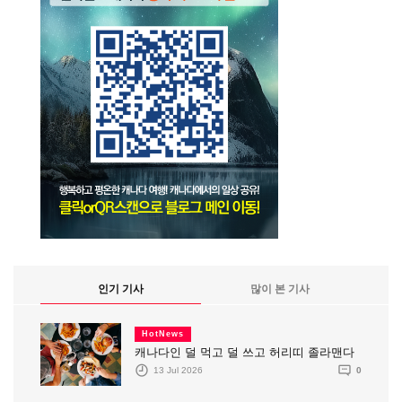
인기 기사
많이 본 기사
HotNews
캐나다인 덜 먹고 덜 쓰고 허리띠 졸라맨다
13 Jul 2026
0