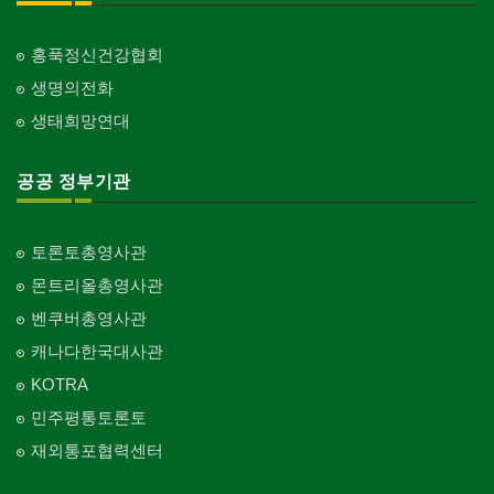
홍푹정신건강협회
생명의전화
생태희망연대
공공 정부기관
토론토총영사관
몬트리올총영사관
벤쿠버총영사관
캐나다한국대사관
KOTRA
민주평통토론토
재외통포협력센터