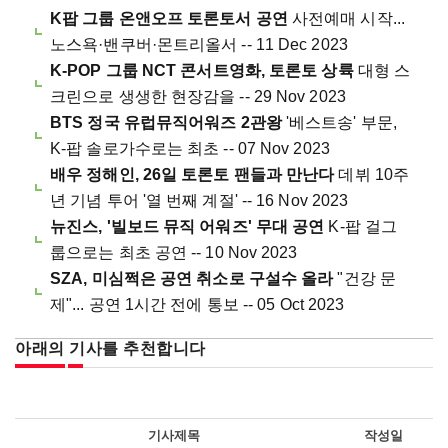
K팝 그룹 온앤오프 토론토서 공연
사전예매 시작...
노스욕·밴쿠버·몬트리올서 -- 11 Dec 2023
K-POP 그룹 NCT 콘서트영화, 토론토 상륙
대형 스
크린으로 생생한 현장감을 -- 29 Nov 2023
BTS 정국 유럽뮤직어워즈 2관왕
'베스트송' 부문,
K-팝 솔로가수로는 최초 -- 07 Nov 2023
배우 정해인, 26일 토론토 팬들과 만난다
데뷔 10주
년 기념 투어 '열 번째 계절' -- 16 Nov 2023
뉴진스, '빌보드 뮤직 어워즈' 무대 공연
K-팝 걸그
룹으로는 최초 공연 -- 10 Nov 2023
SZA, 미심쩍은 공연 취소로 구설수 올라
"건강 문
제"... 공연 1시간 전에 통보 -- 05 Oct 2023
아래의 기사를 추천합니다
기사제목
작성일