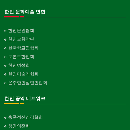
한인 문화예술 연합
한인문인협회
한인교향악단
한국학교연합회
토론토한인회
한인여성회
한인미술가협회
온주한인실협인협회
한인 공익 네트워크
홍푹정신건강협회
생명의전화