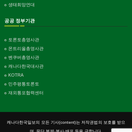
생태희망연대
공공 정부기관
토론토총영사관
몬트리올총영사관
벤쿠버총영사관
캐나다한국대사관
KOTRA
민주평통토론토
재외통포협력센터
캐나다한국일보의 모든 기사(content)는 저작권법의 보호를 받으
며, 무단 복제·복사·배포 등을 금합니다.