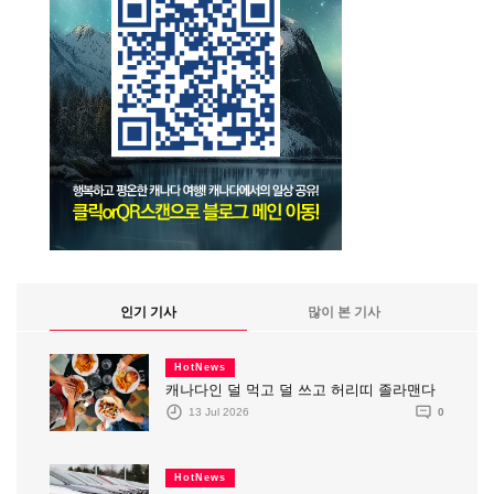
인기 기사
많이 본 기사
HotNews
캐나다인 덜 먹고 덜 쓰고 허리띠 졸라맨다
13 Jul 2026
0
HotNews