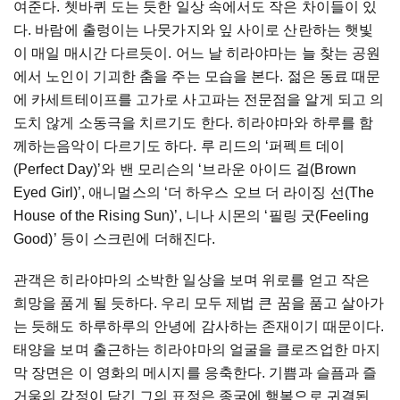
여준다. 쳇바퀴 도는 듯한 일상 속에서도 작은 차이들이 있
다. 바람에 출렁이는 나뭇가지와 잎 사이로 산란하는 햇빛
이 매일 매시간 다르듯이. 어느 날 히라야마는 늘 찾는 공원
에서 노인이 기괴한 춤을 주는 모습을 본다. 젊은 동료 때문
에 카세트테이프를 고가로 사고파는 전문점을 알게 되고 의
도치 않게 소동극을 치르기도 한다. 히라야마와 하루를 함
께하는음악이 다르기도 하다. 루 리드의 ‘퍼펙트 데이
(Perfect Day)’와 밴 모리슨의 ‘브라운 아이드 걸(Brown
Eyed Girl)’, 애니멀스의 ‘더 하우스 오브 더 라이징 선(The
House of the Rising Sun)’, 니나 시몬의 ‘필링 굿(Feeling
Good)’ 등이 스크린에 더해진다.
관객은 히라야마의 소박한 일상을 보며 위로를 얻고 작은
희망을 품게 될 듯하다. 우리 모두 제법 큰 꿈을 품고 살아가
는 듯해도 하루하루의 안녕에 감사하는 존재이기 때문이다.
태양을 보며 출근하는 히라야마의 얼굴을 클로즈업한 마지
막 장면은 이 영화의 메시지를 응축한다. 기쁨과 슬픔과 즐
거움의 감정이 담긴 그의 표정은 종국에 행복으로 귀결된