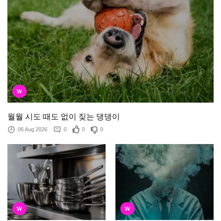
W
월월 시도 때도 없이 짖는 댕댕이
06 Aug 2026
0
0
0
W
W