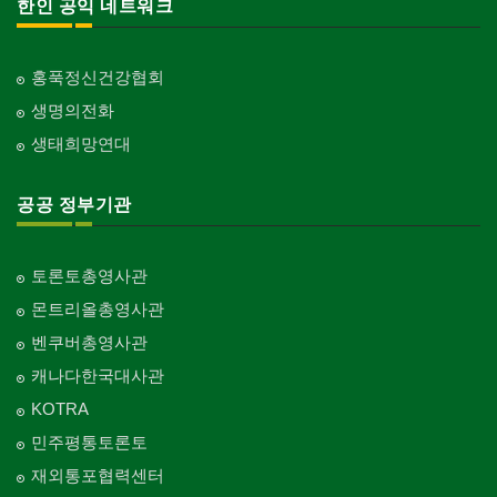
한인 공익 네트워크
홍푹정신건강협회
생명의전화
생태희망연대
공공 정부기관
토론토총영사관
몬트리올총영사관
벤쿠버총영사관
캐나다한국대사관
KOTRA
민주평통토론토
재외통포협력센터