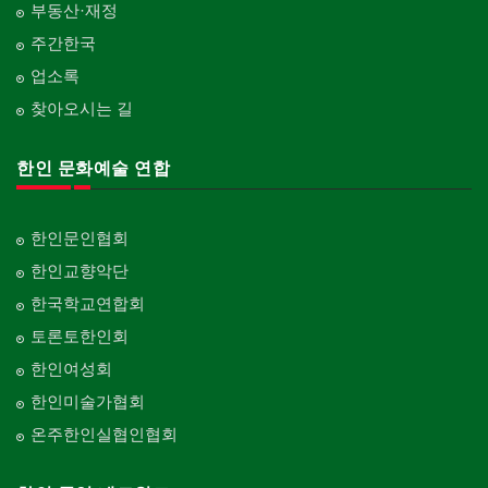
부동산·재정
주간한국
업소록
찾아오시는 길
한인 문화예술 연합
한인문인협회
한인교향악단
한국학교연합회
토론토한인회
한인여성회
한인미술가협회
온주한인실협인협회