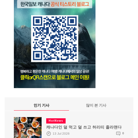
인기 기사
많이 본 기사
HotNews
캐나다인 덜 먹고 덜 쓰고 허리띠 졸라맨다
13 Jul 2026
0