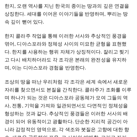
한지
,
오랜
역사를
지닌
한국의
종이는
땅과의
깊은
연결을
상징한다
.
세대를
이어온
이야기들을
반영하며
,
뿌리는
땅
속
깊이
뻗어
있다
.
한지
콜라주
작업을
통해
이러한
서사와
추상적인
풍경
을
엮어
,
디아스포라와
정체성
사이의
미묘한
균형을
표현했
다
.
한지를
사용하는
행위
자체가
상징적이다
.
잘리고
찢기
고
다시
배치하더라도
각
조각은
본래의
완
전성을
유지하
며
,
이는
디아스포라
경험을
반영한다
.
조상의
땅을
떠난
우리처럼
각
조각은
세계
속에서
새로운
자리를
찾으면서도
본질을
간직한다
.
콜라주가
조화를
이루
며
하나가
되는
것은
디
아스포라
공동체가
모여
그들의
역
사
,
전통
,
기억을
가져와
일관되면서도
다면적인
정체성을
형성하
는
것과
같다
.
추상적인
풍경들은
이러한
서사의
배
경이
되어
유동적이고
광활하다
.
단순한
지리적
공간이
아
니
라
감정적인
영역으로
,
각
색조와
붓질은
고향에
대한
향