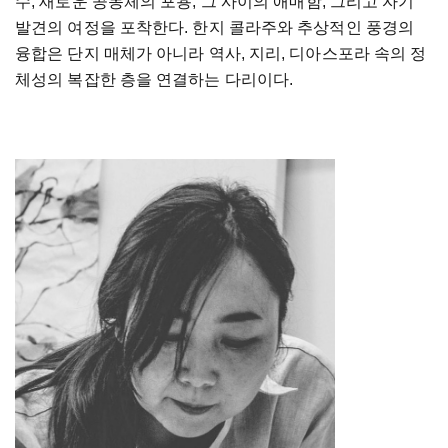
수
,
새로운
공동체의
포용
,
그
사이의
애매
함
,
그리고
자기
발견의
여정을
포착한다
.
한지
콜라주와
추상적인
풍경의
융합은
단지
매체가
아
니라
역사
,
지리
,
디아스포라
속의
정
체성의
복잡한
층을
연결하는
다리이다
.