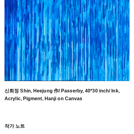
신희정 Shin, Heejung 作/ Passerby, 40*30 inch/ Ink,
Acrylic, Pigment, Hanji on Canvas
작가 노트