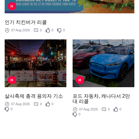
H
인기 치킨버거 리콜
07 Aug 2026
0
0
0
H
H
포드 자동차, 캐나다서 2만
살사축제 총격 용의자 기소
대 리콜
07 Aug 2026
0
0
0
07 Aug 2026
0
0
0