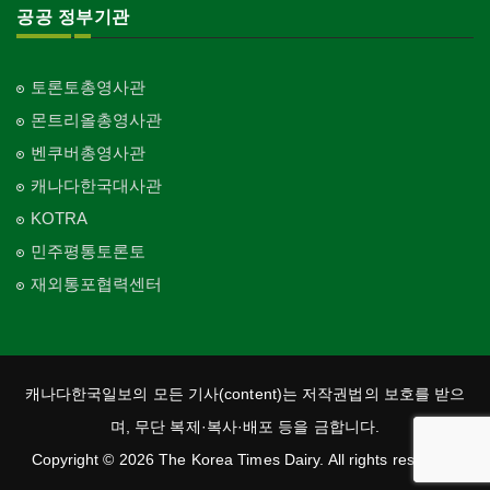
공공 정부기관
토론토총영사관
몬트리올총영사관
벤쿠버총영사관
캐나다한국대사관
KOTRA
민주평통토론토
재외통포협력센터
캐나다한국일보의 모든 기사(content)는 저작권법의 보호를 받으
며, 무단 복제·복사·배포 등을 금합니다.
Copyright © 2026 The Korea Times Dairy. All rights reserved.