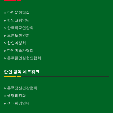
한인문인협회
한인교향악단
한국학교연합회
토론토한인회
한인여성회
한인미술가협회
온주한인실협인협회
한인 공익 네트워크
홍푹정신건강협회
생명의전화
생태희망연대