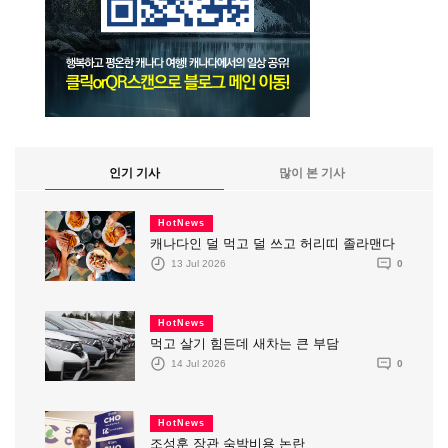
인기 기사
많이 본 기사
HotNews
캐나다인 덜 먹고 덜 쓰고 허리띠 졸라맨다
13 Jul 2026
0
HotNews
먹고 살기 힘든데 새차는 큰 부담
14 Jul 2026
0
HotNews
조성훈 장관 숙박비용 논란