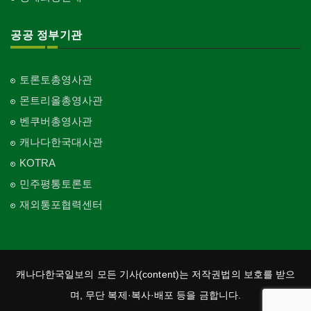
공공 정부기관
토론토총영사관
몬트리올총영사관
벤쿠버총영사관
캐나다한국대사관
KOTRA
민주평통토론토
재외통포협력센터
캐나다한국일보의 모든 기사(content)는 저작권법의 보호를 받으
며, 무단 복제·복사·배포 등을 금합니다.