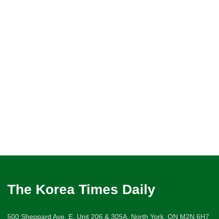
The Korea Times Daily
500 Sheppard Ave. E. Unit 206 & 305A, North York, ON M2N 6H7