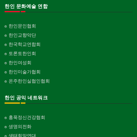
한인 문화예술 연합
한인문인협회
한인교향악단
한국학교연합회
토론토한인회
한인여성회
한인미술가협회
온주한인실협인협회
한인 공익 네트워크
홍푹정신건강협회
생명의전화
생태희망연대