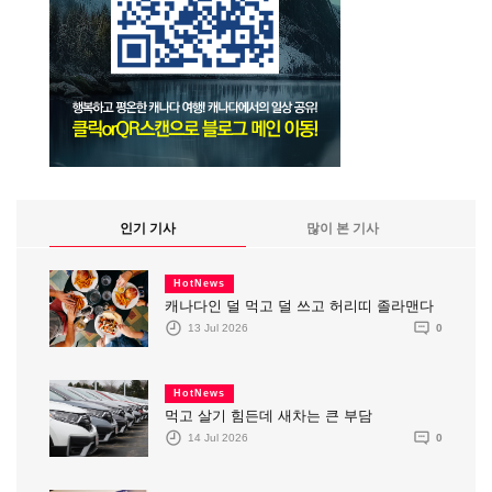
인기 기사
많이 본 기사
HotNews
캐나다인 덜 먹고 덜 쓰고 허리띠 졸라맨다
13 Jul 2026
0
HotNews
먹고 살기 힘든데 새차는 큰 부담
14 Jul 2026
0