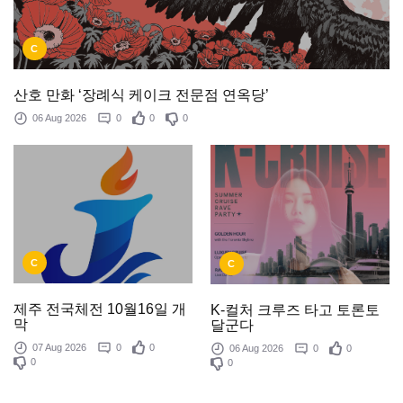
C
산호 만화 ‘장례식 케이크 전문점 연옥당’
06 Aug 2026
0
0
0
C
C
제주 전국체전 10월16일 개
K-컬처 크루즈 타고 토론토
막
달군다
07 Aug 2026
0
0
06 Aug 2026
0
0
0
0