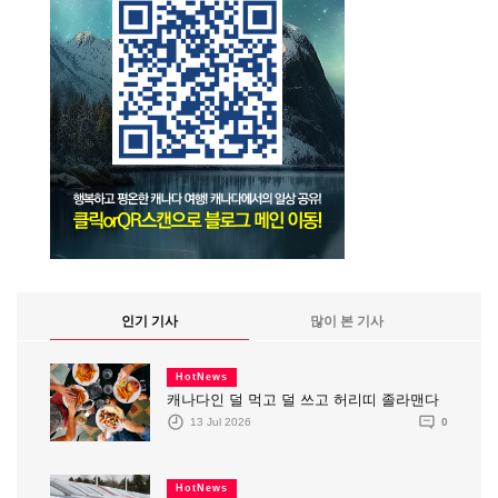
인기 기사
많이 본 기사
HotNews
캐나다인 덜 먹고 덜 쓰고 허리띠 졸라맨다
13 Jul 2026
0
HotNews