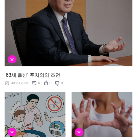
W
‘63세 출산’ 주치의의 조언
30 Jul 2026
0
0
0
W
W