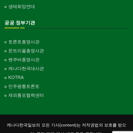
생태희망연대
공공 정부기관
토론토총영사관
몬트리올총영사관
벤쿠버총영사관
캐나다한국대사관
KOTRA
민주평통토론토
재외통포협력센터
캐나다한국일보의 모든 기사(content)는 저작권법의 보호를 받으