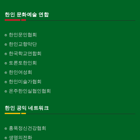
한인 문화예술 연합
한인문인협회
한인교향악단
한국학교연합회
토론토한인회
한인여성회
한인미술가협회
온주한인실협인협회
한인 공익 네트워크
홍푹정신건강협회
생명의전화