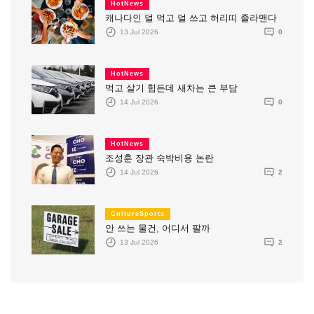
HotNews
캐나다인 덜 먹고 덜 쓰고 허리띠 졸라맨다
13 Jul 2026
0
HotNews
먹고 살기 힘든데 새차는 큰 부담
14 Jul 2026
0
HotNews
조성훈 장관 숙박비용 논란
14 Jul 2026
2
CultureSports
안 쓰는 물건, 어디서 팔까
13 Jul 2026
2