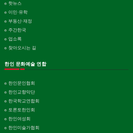
핫뉴스
이민·유학
부동산·재정
주간한국
업소록
찾아오시는 길
한인 문화예술 연합
한인문인협회
한인교향악단
한국학교연합회
토론토한인회
한인여성회
한인미술가협회