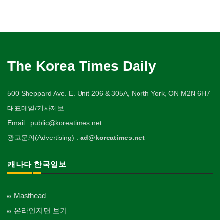
The Korea Times Daily
500 Sheppard Ave. E. Unit 206 & 305A, North York, ON M2N 6H7
대표메일/기사제보
Email : public@koreatimes.net
광고문의(Advertising) :
ad@koreatimes.net
캐나다 한국일보
Masthead
온라인지면 보기