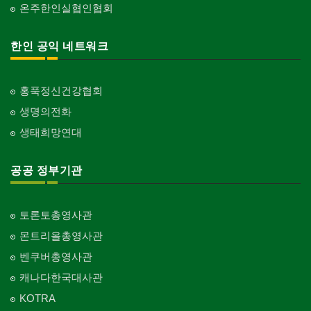
온주한인실협인협회
한인 공익 네트워크
홍푹정신건강협회
생명의전화
생태희망연대
공공 정부기관
토론토총영사관
몬트리올총영사관
벤쿠버총영사관
캐나다한국대사관
KOTRA