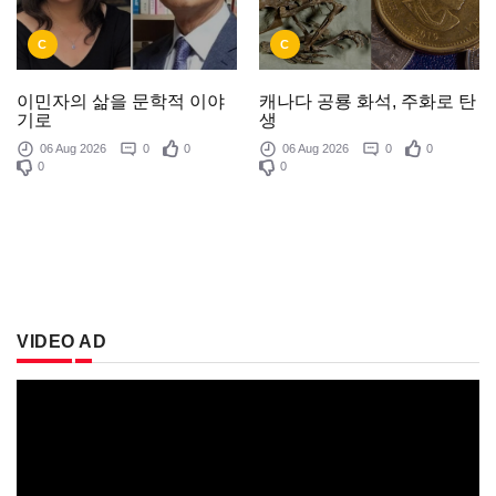
C
C
이민자의 삶을 문학적 이야
캐나다 공룡 화석, 주화로 탄
기로
생
06 Aug 2026
0
0
06 Aug 2026
0
0
0
0
VIDEO AD