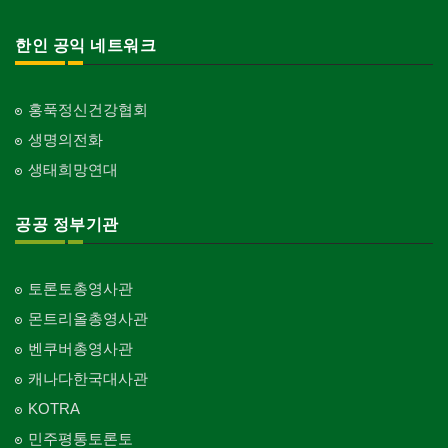
한인 공익 네트워크
홍푹정신건강협회
생명의전화
생태희망연대
공공 정부기관
토론토총영사관
몬트리올총영사관
벤쿠버총영사관
캐나다한국대사관
KOTRA
민주평통토론토