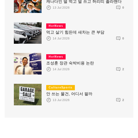
캐나다인 덜 먹고 덜 쓰고 허리띠 졸라맨다
13 Jul 2026
0
HotNews
먹고 살기 힘든데 새차는 큰 부담
14 Jul 2026
0
HotNews
조성훈 장관 숙박비용 논란
14 Jul 2026
2
CultureSports
안 쓰는 물건, 어디서 팔까
13 Jul 2026
2