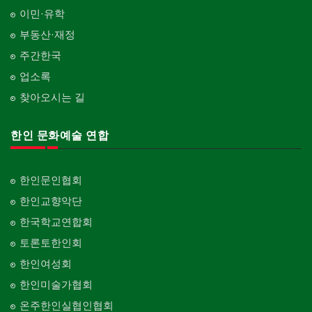
이민·유학
부동산·재정
주간한국
업소록
찾아오시는 길
한인 문화예술 연합
한인문인협회
한인교향악단
한국학교연합회
토론토한인회
한인여성회
한인미술가협회
온주한인실협인협회