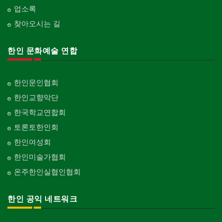
업소록
찾아오시는 길
한인 문화예술 연합
한인문인협회
한인교향악단
한국학교연합회
토론토한인회
한인여성회
한인미술가협회
온주한인실협인협회
한인 공익 네트워크