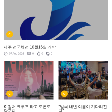
C
제주 전국체전 10월16일 개막
07 Aug 2026
0
0
0
C
C
K-컬처 크루즈 타고 토론토
"벌써 내년 여름이 기다려진
달군다
다"