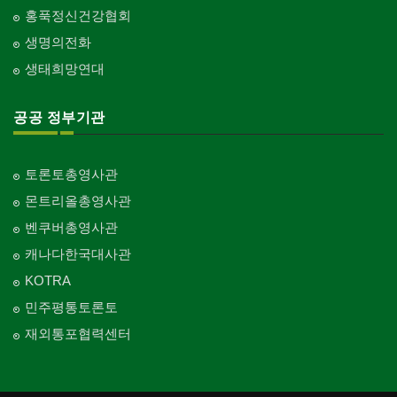
홍푹정신건강협회
생명의전화
생태희망연대
공공 정부기관
토론토총영사관
몬트리올총영사관
벤쿠버총영사관
캐나다한국대사관
KOTRA
민주평통토론토
재외통포협력센터