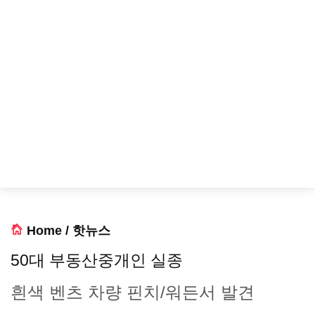
Home
/
핫뉴스
50대 부동산중개인 실종
흰색 벤츠 차량 핀치/워든서 발견