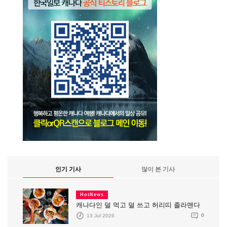
인기 기사
많이 본 기사
HotNews
캐나다인 덜 먹고 덜 쓰고 허리띠 졸라맨다
13 Jul 2026
0