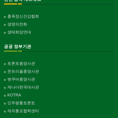
홍푹정신건강협회
생명의전화
생태희망연대
공공 정부기관
토론토총영사관
몬트리올총영사관
벤쿠버총영사관
캐나다한국대사관
KOTRA
민주평통토론토
재외통포협력센터