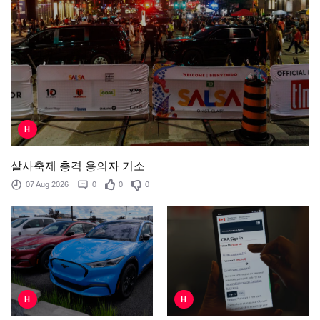
H
살사축제 총격 용의자 기소
07 Aug 2026
0
0
0
H
H