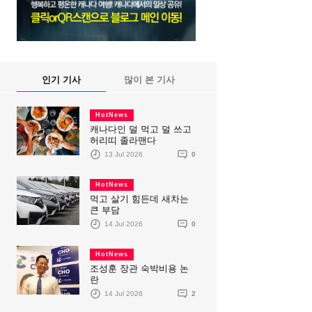
인기 기사
많이 본 기사
HotNews
캐나다인 덜 먹고 덜 쓰고
허리띠 졸라맨다
13 Jul 2026
0
HotNews
먹고 살기 힘든데 새차는
큰 부담
14 Jul 2026
0
HotNews
조성훈 장관 숙박비용 논
란
14 Jul 2026
2