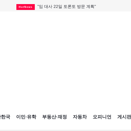
캐나다 관광업, 올여름 기록적 호황
HotNews
온타리오 3곳 보궐선거 확정
HotNews
캐나다·미국 교역 20억 불 감소
HotNews
온타리오 공공기관 8곳 감사
HotNews
국내 신차 판매 2개월 연속 증가
Car
토론토 임대주택 5,600가구 공급
HotNews
"음향 시스템 필요한가요?"
HotNews
자매 작가, 장애인 재활캠프서 특별한 재능기부
HotNews
"임 대사 22일 토론토 방문 계획"
HotNews
간한국
이민·유학
부동산·재정
자동차
오피니언
게시