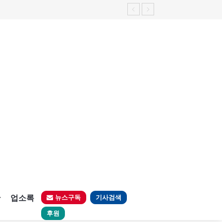
판
업소록
뉴스구독
기사검색
후원