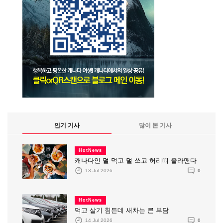
인기 기사
많이 본 기사
HotNews
캐나다인 덜 먹고 덜 쓰고 허리띠 졸라맨다
13 Jul 2026
0
HotNews
먹고 살기 힘든데 새차는 큰 부담
14 Jul 2026
0