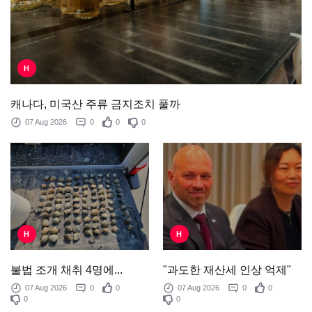
H
캐나다, 미국산 주류 금지조치 풀까
07 Aug 2026
0
0
0
H
H
"과도한 재산세 인상 억제"
불법 조개 채취 4명에...
07 Aug 2026
0
0
07 Aug 2026
0
0
0
0