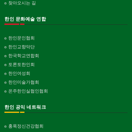
찾아오시는 길
한인 문화예술 연합
한인문인협회
한인교향악단
한국학교연합회
토론토한인회
한인여성회
한인미술가협회
온주한인실협인협회
한인 공익 네트워크
홍푹정신건강협회