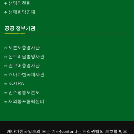
생명의전화
생태희망연대
공공 정부기관
토론토총영사관
몬트리올총영사관
벤쿠버총영사관
캐나다한국대사관
KOTRA
민주평통토론토
재외통포협력센터
캐나다한국일보의 모든 기사(content)는 저작권법의 보호를 받으