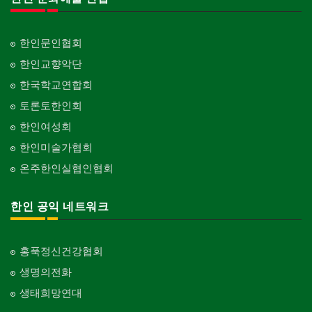
한인문인협회
한인교향악단
한국학교연합회
토론토한인회
한인여성회
한인미술가협회
온주한인실협인협회
한인 공익 네트워크
홍푹정신건강협회
생명의전화
생태희망연대