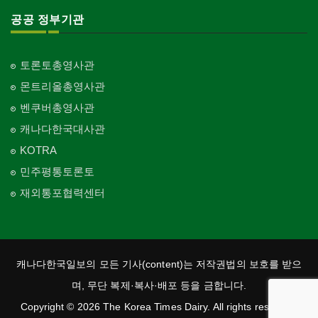
공공 정부기관
토론토총영사관
몬트리올총영사관
벤쿠버총영사관
캐나다한국대사관
KOTRA
민주평통토론토
재외통포협력센터
캐나다한국일보의 모든 기사(content)는 저작권법의 보호를 받으
며, 무단 복제·복사·배포 등을 금합니다.
Copyright © 2026 The Korea Times Dairy. All rights reserved.