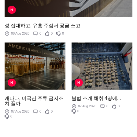
H
성 접대하고, 유흥 주점서 공금 쓰고
08 Aug 2026
0
0
0
H
H
불법 조개 채취 4명에...
캐나다, 미국산 주류 금지조
치 풀까
07 Aug 2026
0
0
0
07 Aug 2026
0
0
0