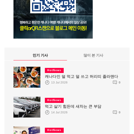
인기 기사
많이 본 기사
HotNews
캐나다인 덜 먹고 덜 쓰고 허리띠 졸라맨다
13 Jul 2026
0
HotNews
먹고 살기 힘든데 새차는 큰 부담
14 Jul 2026
0
HotNews