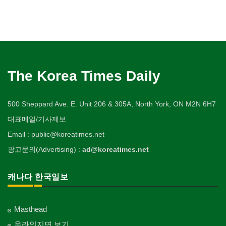
The Korea Times Daily
500 Sheppard Ave. E. Unit 206 & 305A, North York, ON M2N 6H7
대표메일/기사제보
Email : public@koreatimes.net
광고문의(Advertising) :
ad@koreatimes.net
캐나다 한국일보
Masthead
온라인지면 보기