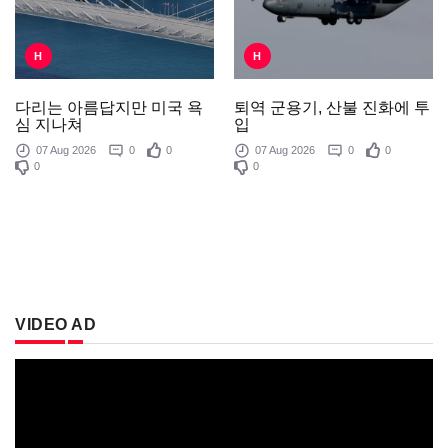
H
H
퇴역 군용기, 산불 진화에 투
다리는 아름답지만 미국 욕
입
심 지나쳐
07 Aug 2026
0
0
07 Aug 2026
0
0
0
0
VIDEO AD