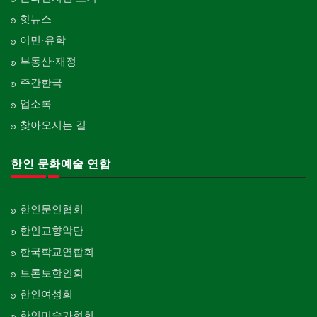
핫뉴스
이민·유학
부동산·재정
주간한국
업소록
찾아오시는 길
한인 문화예술 연합
한인문인협회
한인교향악단
한국학교연합회
토론토한인회
한인여성회
한인미술가협회