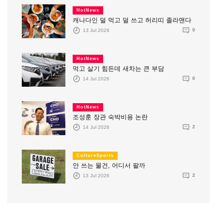
HotNews
캐나다인 덜 먹고 덜 쓰고 허리띠 졸라맨다
13 Jul 2026
0
HotNews
먹고 살기 힘든데 새차는 큰 부담
14 Jul 2026
0
HotNews
조성훈 장관 숙박비용 논란
14 Jul 2026
2
CultureSports
안 쓰는 물건, 어디서 팔까
13 Jul 2026
2