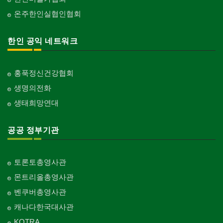
온주한인실협인협회
한인 공익 네트워크
홍푹정신건강협회
생명의전화
생태희망연대
공공 정부기관
토론토총영사관
몬트리올총영사관
벤쿠버총영사관
캐나다한국대사관
KOTRA