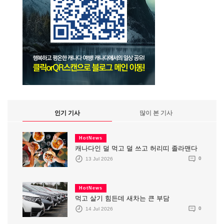
인기 기사
많이 본 기사
HotNews
캐나다인 덜 먹고 덜 쓰고 허리띠 졸라맨다
13 Jul 2026
0
HotNews
먹고 살기 힘든데 새차는 큰 부담
14 Jul 2026
0