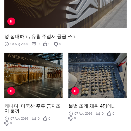
H
성 접대하고, 유흥 주점서 공금 쓰고
08 Aug 2026
0
0
0
H
H
불법 조개 채취 4명에...
캐나다, 미국산 주류 금지조
치 풀까
07 Aug 2026
0
0
0
07 Aug 2026
0
0
0