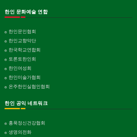
한인 문화예술 연합
한인문인협회
한인교향악단
한국학교연합회
토론토한인회
한인여성회
한인미술가협회
온주한인실협인협회
한인 공익 네트워크
홍푹정신건강협회
생명의전화