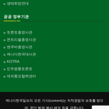
생태희망연대
공공 정부기관
토론토총영사관
몬트리올총영사관
벤쿠버총영사관
캐나다한국대사관
KOTRA
민주평통토론토
재외통포협력센터
캐나다한국일보의 모든 기사(content)는 저작권법의 보호를 받으
며, 무단 복제·복사·배포 등을 금합니다.