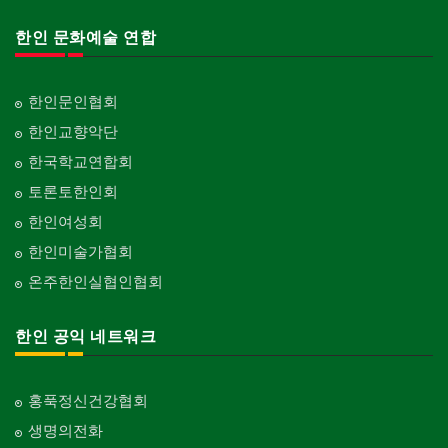
한인 문화예술 연합
한인문인협회
한인교향악단
한국학교연합회
토론토한인회
한인여성회
한인미술가협회
온주한인실협인협회
한인 공익 네트워크
홍푹정신건강협회
생명의전화