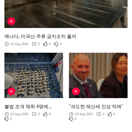
H
캐나다, 미국산 주류 금지조치 풀까
07 Aug 2026
0
0
0
H
H
"과도한 재산세 인상 억제"
불법 조개 채취 4명에...
07 Aug 2026
0
0
07 Aug 2026
0
0
0
0