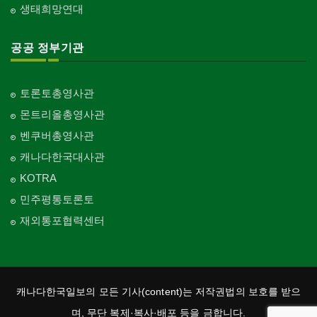
생태희망연대
공공 정부기관
토론토총영사관
몬트리올총영사관
벤쿠버총영사관
캐나다한국대사관
KOTRA
민주평통토론토
재외통포협력센터
캐나다한국일보의 모든 기사(content)는 저작권법의 보호를 받으
며, 무단 복제·복사·배포 등을 금합니다.