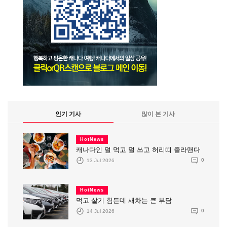
인기 기사
많이 본 기사
HotNews
캐나다인 덜 먹고 덜 쓰고 허리띠 졸라맨다
13 Jul 2026
0
HotNews
먹고 살기 힘든데 새차는 큰 부담
14 Jul 2026
0