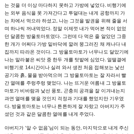
는 것을 더 이상 마다하지 못하고 가방에 넣었다. 비행기에
는 외부 음식을 못 가져간다고 투덜대는 내게 공항까지 가
는 차에서 먹으라 하셨고, 나는 그것을 발권을 위해 줄을 서
며 하나씩 꺼내먹었다. 정말 이제껏 내가 먹어본 적이 없었
던 달콤한 방울토마토였다. 그런데 다 먹은 줄 알았던 그중
한 개가 어쩌다 가방 밑바닥에 깔려 뭉그러진 채 캐나다 내
집까지 따라온 것이다. 그 방울토마토가 너무나도 달았기에
나는 말라붙은 씨앗 중 한두 개를 텃밭에 심었다. 얼떨결에
비행기로 14시간이나 실려 와서 생전 처음 접해보는 낯선
공기와 흙, 물을 받아먹으며 그 방울토마토는 잘 자라서 빨
간 열매를 주렁주렁 맺었다. 나는 뜨거운 여름내 그 방울토
마토가 비바람과 낯선 풍토, 곤충의 공격을 잘 이겨내는지
과연 열매를 맺을 것인지 걱정과 기대를 했었지만 기우였
다. 방울토마토는 너무나 튼튼하게 잘 자랐고 아버지가 주
셨던 것과 같은 달콤한 열매를 내게 주었다.
아버지가 ‘알 수 없음’님이 되는 동안, 마지막으로 내게 주신