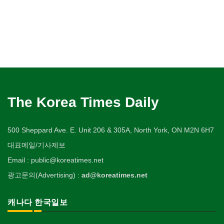
The Korea Times Daily
500 Sheppard Ave. E. Unit 206 & 305A, North York, ON M2N 6H7
대표메일/기사제보
Email : public@koreatimes.net
광고문의(Advertising) :
ad@koreatimes.net
캐나다 한국일보