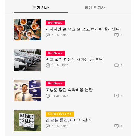
인기 기사
많이 본 기사
HotNews
캐나다인 덜 먹고 덜 쓰고 허리띠 졸라맨다
13 Jul 2026
0
HotNews
먹고 살기 힘든데 새차는 큰 부담
14 Jul 2026
0
HotNews
조성훈 장관 숙박비용 논란
14 Jul 2026
2
CultureSports
안 쓰는 물건, 어디서 팔까
13 Jul 2026
2