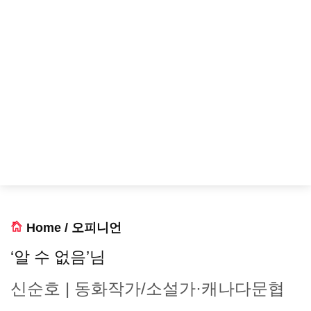
Home
/
오피니언
‘알 수 없음’님
신순호 | 동화작가/소설가·캐나다문협