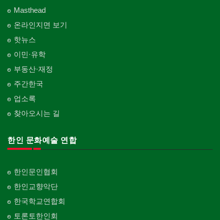
Masthead
온라인지면 보기
핫뉴스
이민·유학
부동산·재정
주간한국
업소록
찾아오시는 길
한인 문화예술 연합
한인문인협회
한인교향악단
한국학교연합회
토론토한인회