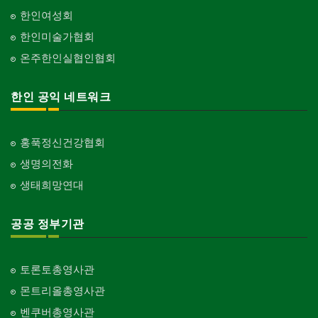
한인여성회
한인미술가협회
온주한인실협인협회
한인 공익 네트워크
홍푹정신건강협회
생명의전화
생태희망연대
공공 정부기관
토론토총영사관
몬트리올총영사관
벤쿠버총영사관