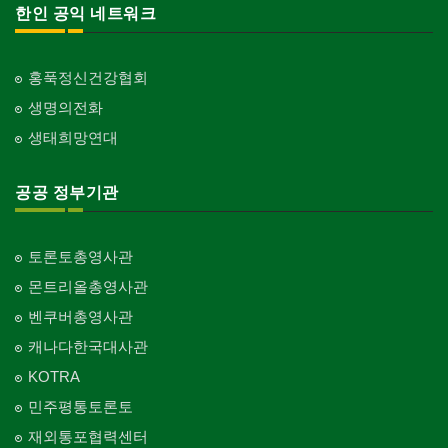
한인 공익 네트워크
홍푹정신건강협회
생명의전화
생태희망연대
공공 정부기관
토론토총영사관
몬트리올총영사관
벤쿠버총영사관
캐나다한국대사관
KOTRA
민주평통토론토
재외통포협력센터