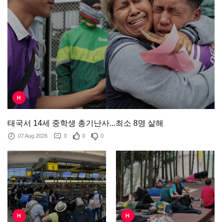
H
태국서 14세 중학생 총기난사...최소 8명 살해
07 Aug 2026
0
0
0
H
H