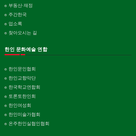
부동산·재정
주간한국
업소록
찾아오시는 길
한인 문화예술 연합
한인문인협회
한인교향악단
한국학교연합회
토론토한인회
한인여성회
한인미술가협회
온주한인실협인협회