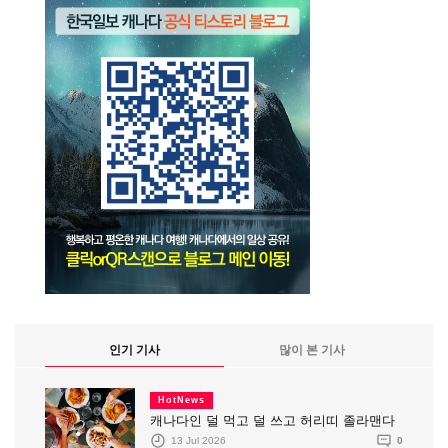
인기 기사
많이 본 기사
HotNews
캐나다인 덜 먹고 덜 쓰고 허리띠 졸라맨다
13 Jul 2026
0