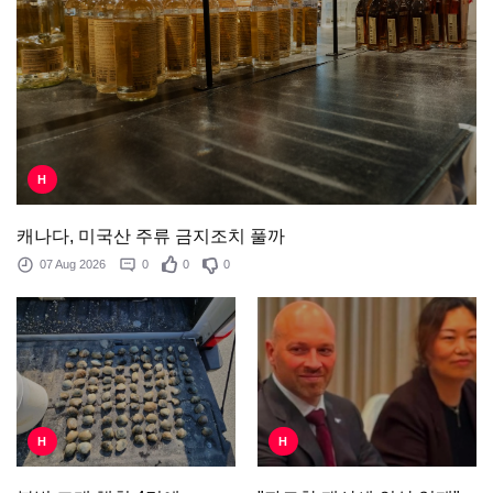
H
캐나다, 미국산 주류 금지조치 풀까
07 Aug 2026
0
0
0
H
H