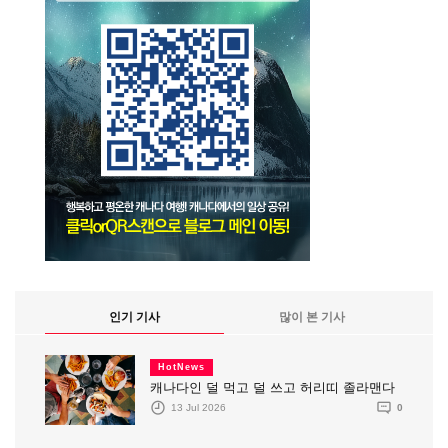
인기 기사
많이 본 기사
HotNews
캐나다인 덜 먹고 덜 쓰고 허리띠 졸라맨다
13 Jul 2026
0