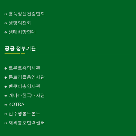
홍푹정신건강협회
생명의전화
생태희망연대
공공 정부기관
토론토총영사관
몬트리올총영사관
벤쿠버총영사관
캐나다한국대사관
KOTRA
민주평통토론토
재외통포협력센터