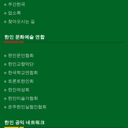
주간한국
업소록
찾아오시는 길
한인 문화예술 연합
한인문인협회
한인교향악단
한국학교연합회
토론토한인회
한인여성회
한인미술가협회
온주한인실협인협회
한인 공익 네트워크