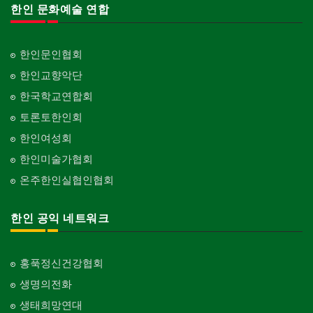
한인 문화예술 연합
한인문인협회
한인교향악단
한국학교연합회
토론토한인회
한인여성회
한인미술가협회
온주한인실협인협회
한인 공익 네트워크
홍푹정신건강협회
생명의전화
생태희망연대