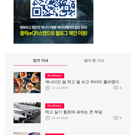
인기 기사
많이 본 기사
HotNews
캐나다인 덜 먹고 덜 쓰고 허리띠 졸라맨다
13 Jul 2026
0
HotNews
먹고 살기 힘든데 새차는 큰 부담
14 Jul 2026
0