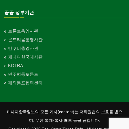
공공 정부기관
토론토총영사관
몬트리올총영사관
벤쿠버총영사관
캐나다한국대사관
KOTRA
민주평통토론토
재외통포협력센터
캐나다한국일보의 모든 기사(content)는 저작권법의 보호를 받으
며, 무단 복제·복사·배포 등을 금합니다.