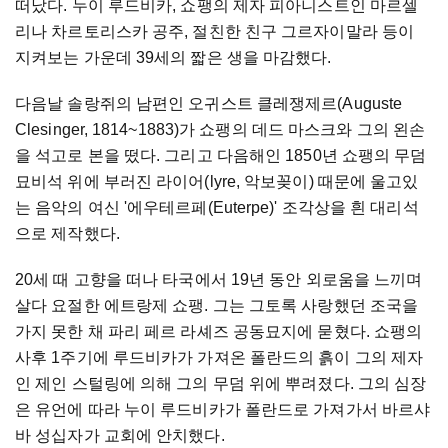
떠났다. 누이 루드비카, 쇼팽의 제자 피아니스트인 마르셀
리나 차르토리스카 공주, 절친한 친구 그르자이말라 등이
지켜보는 가운데 39세의 짧은 생을 마감했다.
다음날 솔랑쥐의 남편인 오귀스트 클레쟁제르(Auguste
Clesinger, 1814~1883)가 쇼팽의 데드 마스크와 그의 왼손
을 석고로 본을 떴다. 그리고 다음해인 1850년 쇼팽의 무덤
묘비석 위에 부러진 라이어(lyre, 악보꽂이) 때문에 울고있
는 음악의 여신 '에우테르페(Euterpe)' 조각상을 흰 대리석
으로 제작했다.
20세 때 고향을 떠나 타국에서 19년 동안 외로움을 느끼며
살다 요절한 에트랑제 쇼팽. 그는 그토록 사랑했던 조국을
가지 못한 채 파리 페르 라셰즈 공동묘지에 묻혔다. 쇼팽의
사후 1주기에 루드비카가 가져온 폴란드의 흙이 그의 제자
인 제인 스털링에 의해 그의 무덤 위에 뿌려졌다. 그의 심장
은 유언에 따라 누이 루드비카가 폴란드로 가져가서 바르샤
바 성십자가 교회에 안치했다.