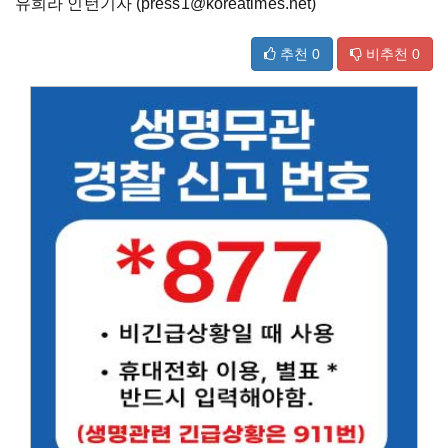
유희라 인턴기자 (press1@koreatimes.net)
추천
0
비추천
0