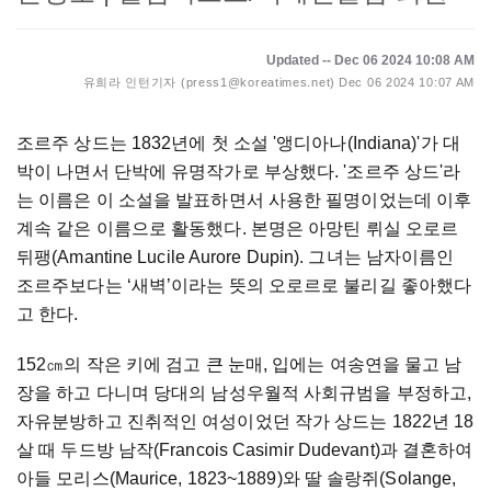
Updated -- Dec 06 2024 10:08 AM
유희라 인턴기자 (press1@koreatimes.net)
Dec 06 2024 10:07 AM
조르주 상드는 1832년에 첫 소설 '앵디아나(Indiana)'가 대
박이 나면서 단박에 유명작가로 부상했다. '조르주 상드'라
는 이름은 이 소설을 발표하면서 사용한 필명이었는데 이후
계속 같은 이름으로 활동했다. 본명은 아망틴 뤼실 오로르
뒤팽(Amantine Lucile Aurore Dupin). 그녀는 남자이름인
조르주보다는 ‘새벽’이라는 뜻의 오로르로 불리길 좋아했다
고 한다.
152㎝의 작은 키에 검고 큰 눈매, 입에는 여송연을 물고 남
장을 하고 다니며 당대의 남성우월적 사회규범을 부정하고,
자유분방하고 진취적인 여성이었던 작가 상드는 1822년 18
살 때 두드방 남작(Francois Casimir Dudevant)과 결혼하여
아들 모리스(Maurice, 1823~1889)와 딸 솔랑쥐(Solange,