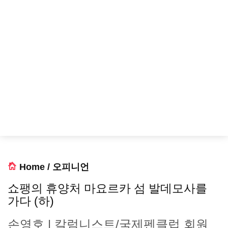
Home
/
오피니언
쇼팽의 휴양처 마요르카 섬 발데모사를
가다 (하)
손영호 | 칼럼니스트/국제펜클럽 회원