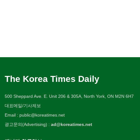
The Korea Times Daily
500 Sheppard Ave. E. Unit 206 & 305A, North York, ON M2N 6H7
대표메일/기사제보
Email : public@koreatimes.net
광고문의(Advertising) :
ad@koreatimes.net