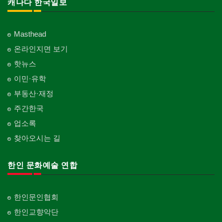
캐나다 한국일보
Masthead
온라인지면 보기
핫뉴스
이민·유학
부동산·재정
주간한국
업소록
찾아오시는 길
한인 문화예술 연합
한인문인협회
한인교향악단