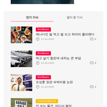
인기 기사
많이 본 기사
HotNews
캐나다인 덜 먹고 덜 쓰고 허리띠 졸라맨다
13 Jul 2026
0
HotNews
먹고 살기 힘든데 새차는 큰 부담
14 Jul 2026
0
HotNews
조성훈 장관 숙박비용 논란
14 Jul 2026
2
CultureSports
안 쓰는 물건, 어디서 팔까