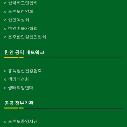
한국학교연합회
토론토한인회
한인여성회
한인미술가협회
온주한인실협인협회
한인 공익 네트워크
홍푹정신건강협회
생명의전화
생태희망연대
공공 정부기관
토론토총영사관