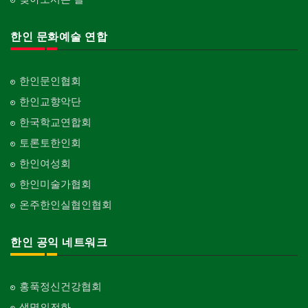
한인 문화예술 연합
한인문인협회
한인교향악단
한국학교연합회
토론토한인회
한인여성회
한인미술가협회
온주한인실협인협회
한인 공익 네트워크
홍푹정신건강협회
생명의전화