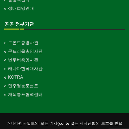
생태희망연대
공공 정부기관
토론토총영사관
몬트리올총영사관
벤쿠버총영사관
캐나다한국대사관
KOTRA
민주평통토론토
재외통포협력센터
캐나다한국일보의 모든 기사(content)는 저작권법의 보호를 받으