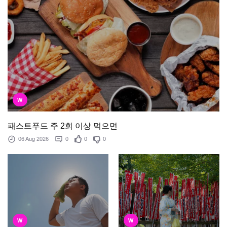
W
패스트푸드 주 2회 이상 먹으면
06 Aug 2026
0
0
0
W
W