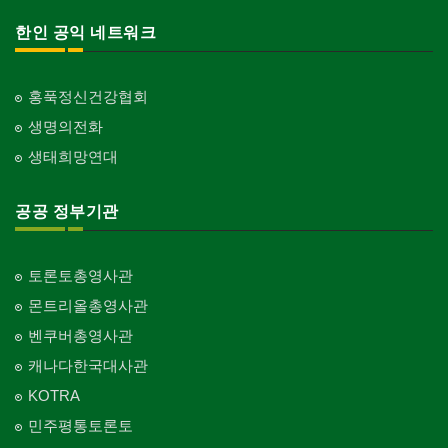
한인 공익 네트워크
홍푹정신건강협회
생명의전화
생태희망연대
공공 정부기관
토론토총영사관
몬트리올총영사관
벤쿠버총영사관
캐나다한국대사관
KOTRA
민주평통토론토