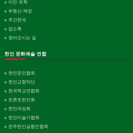
이민·유학
부동산·재정
주간한국
업소록
찾아오시는 길
한인 문화예술 연합
한인문인협회
한인교향악단
한국학교연합회
토론토한인회
한인여성회
한인미술가협회
온주한인실협인협회