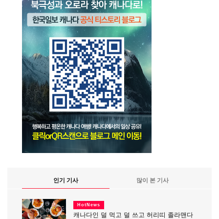
인기 기사
많이 본 기사
HotNews
캐나다인 덜 먹고 덜 쓰고 허리띠 졸라맨다