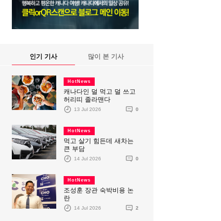
인기 기사
많이 본 기사
HotNews
캐나다인 덜 먹고 덜 쓰고
허리띠 졸라맨다
13 Jul 2026
0
HotNews
먹고 살기 힘든데 새차는
큰 부담
14 Jul 2026
0
HotNews
조성훈 장관 숙박비용 논
란
14 Jul 2026
2