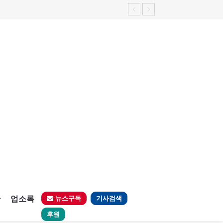
판
업소록
뉴스구독
기사검색
후원