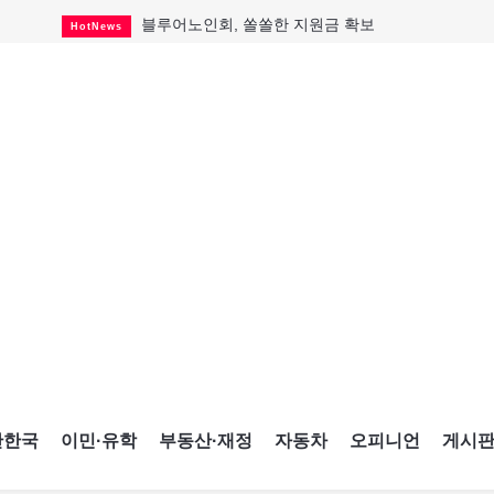
블루어노인회, 쏠쏠한 지원금 확보
HotNews
캐나다인 33% "생활비 부담에 보험 축소"
HotNews
"마약 범죄에 연루됐으니 돈 보내라"
HotNews
토론토 살사축제 총격 용의자 체포
HotNews
세계 10대 구조물서 내려오는 CN타워
CultureSports
이민자의 삶을 문학적 이야기로
CultureSports
미 총영사관 총격 용의자 2명 체포
HotNews
캐나다 공룡 화석, 주화로 탄생
CultureSports
"벌써 내년 여름이 기다려진다"
CultureSports
간한국
이민·유학
부동산·재정
자동차
오피니언
게시