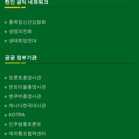
한인 공익 네트워크
홍푹정신건강협회
생명의전화
생태희망연대
공공 정부기관
토론토총영사관
몬트리올총영사관
벤쿠버총영사관
캐나다한국대사관
KOTRA
민주평통토론토
재외통포협력센터