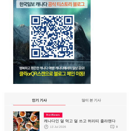
인기 기사
많이 본 기사
HotNews
캐나다인 덜 먹고 덜 쓰고 허리띠 졸라맨다
13 Jul 2026
0