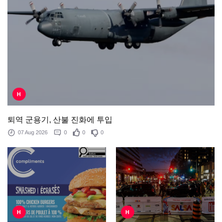
H
퇴역 군용기, 산불 진화에 투입
07 Aug 2026
0
0
0
H
H