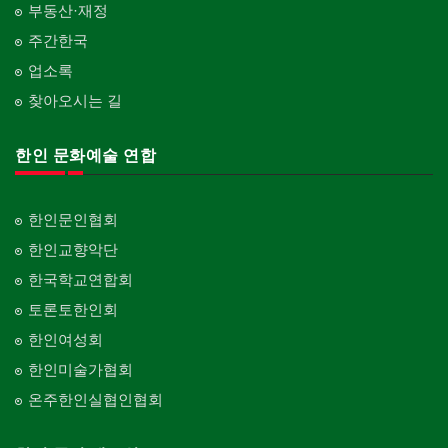
부동산·재정
주간한국
업소록
찾아오시는 길
한인 문화예술 연합
한인문인협회
한인교향악단
한국학교연합회
토론토한인회
한인여성회
한인미술가협회
온주한인실협인협회