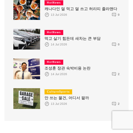
HotNews
캐나다인 덜 먹고 덜 쓰고 허리띠 졸라맨다
13 Jul 2026
0
HotNews
먹고 살기 힘든데 새차는 큰 부담
14 Jul 2026
0
HotNews
조성훈 장관 숙박비용 논란
14 Jul 2026
2
CultureSports
안 쓰는 물건, 어디서 팔까
13 Jul 2026
2