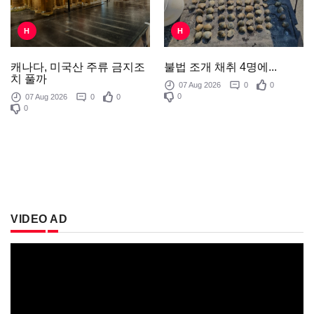
H
H
불법 조개 채취 4명에...
캐나다, 미국산 주류 금지조
치 풀까
07 Aug 2026
0
0
0
07 Aug 2026
0
0
0
VIDEO AD