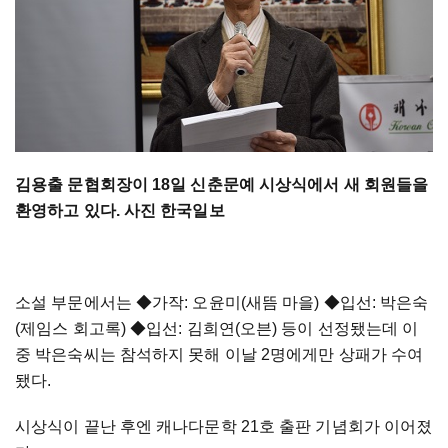
김용출 문협회장이 18일 신춘문예 시상식에서 새 회원들을
환영하고 있다. 사진 한국일보
소설 부문에서는 ◆가작: 오윤미(새뜸 마을) ◆입선: 박은숙
(제임스 회고록) ◆입선: 김희연(오븐) 등이 선정됐는데 이
중 박은숙씨는 참석하지 못해 이날 2명에게만 상패가 수여
됐다.
시상식이 끝난 후엔 캐나다문학 21호 출판 기념회가 이어졌