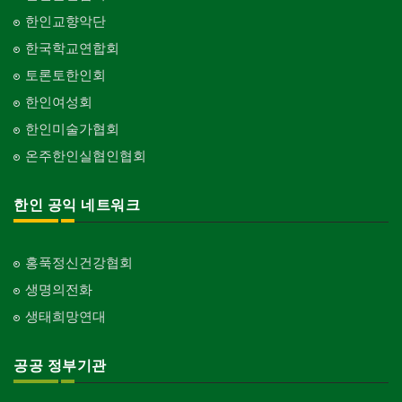
한인교향악단
한국학교연합회
토론토한인회
한인여성회
한인미술가협회
온주한인실협인협회
한인 공익 네트워크
홍푹정신건강협회
생명의전화
생태희망연대
공공 정부기관