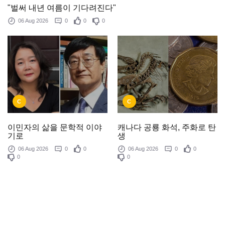
"벌써 내년 여름이 기다려진다"
06 Aug 2026
0
0
0
C
C
이민자의 삶을 문학적 이야
캐나다 공룡 화석, 주화로 탄
기로
생
06 Aug 2026
0
0
06 Aug 2026
0
0
0
0