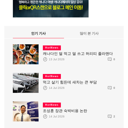
인기 기사
많이 본 기사
HotNews
캐나다인 덜 먹고 덜 쓰고 허리띠 졸라맨다
13 Jul 2026
0
HotNews
먹고 살기 힘든데 새차는 큰 부담
14 Jul 2026
0
HotNews
조성훈 장관 숙박비용 논란
14 Jul 2026
2