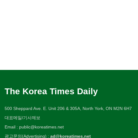
The Korea Times Daily
500 Sheppard Ave. E. Unit 206 & 305A, North York, ON M2N 6H7
대표메일/기사제보
Email : public@koreatimes.net
광고문의(Advertising) :
ad@koreatimes.net