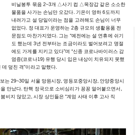
비닐봉투 묶음 2~3개 △사기 컵 △목장갑 같은 소소한
물품을 사가는 손님만 오갔다. 기온이 영하 6도까지
내려가고 설 당일이라는 점을 고려해도 손님이 너무
없었다. 정 대표가 운영하는 2층 규모의 생활용품 전
문점도 마찬가지였다. 그는 “예전에는 설 연휴에 쉬기
도 했는데 3년 전부터는 조금이라도 벌어보려고 명절
에도 가게를 지키고 있다”며 “신종 코로나바이러스 감
염증(코로나19) 유행 당시 입은 내상이 치유되지 못했
 데 덮친 격”이라고 말했다.
보는 29~30일 서울 망원시장, 영등포중앙시장, 안양중앙시
인들을 만났다. 탄핵 정국으로 소비심리가 꽁꽁 얼어붙으면서,
붐비지 않았고, 시장 상인들은 “계엄 사태 이후 고사 직