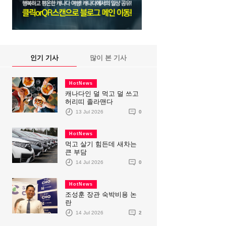
인기 기사
많이 본 기사
HotNews
캐나다인 덜 먹고 덜 쓰고
허리띠 졸라맨다
13 Jul 2026
0
HotNews
먹고 살기 힘든데 새차는
큰 부담
14 Jul 2026
0
HotNews
조성훈 장관 숙박비용 논
란
14 Jul 2026
2