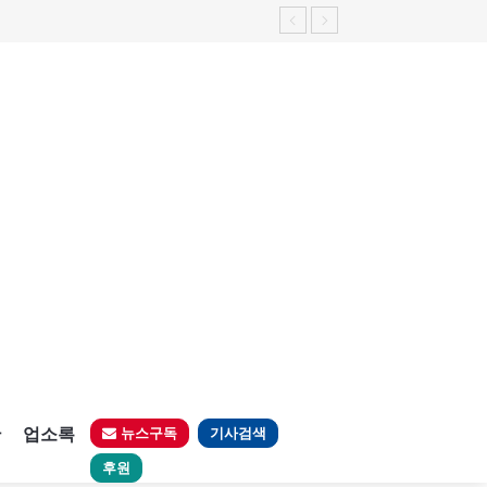
가능성 제기"
판
업소록
뉴스구독
기사검색
후원