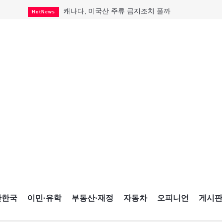
캐나다, 미국산 주류 금지조치 풀까
HotNews
"과도한 재산세 인상 억제"
HotNews
답 안 보이는 이란 전쟁
International
국세청 등 해킹 피해자 보상 청구 시작
HotNews
"美 정보기관, 독일 공항 폭발드론 러시아 소유 
International
성 접대하고, 유흥 주점서 공금 쓰고
HotNews
폭염에 다뉴브강 수위 낮아지자
International
구글과 메타가 발길 돌린 이유
Opinion
CNE에 한국의 맛과 멋 스며든다
HotNews
간한국
이민·유학
부동산·재정
자동차
오피니언
게시