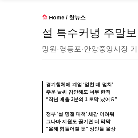
Home
/
핫뉴스
설 특수커녕 주말보
망원·영등포·안양중앙시장 
경기침체에 계엄 ‘엎친 데 덮쳐’
추운 날씨 감안해도 너무 한적
“작년 매출 3분의 1 토막 났어요”
정부 ‘설 명절 대책’ 체감 어려워
그나마 지원도 끊기면 더 막막
“올해 힘들어질 듯” 상인들 울상