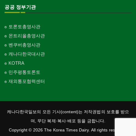
공공 정부기관
토론토총영사관
몬트리올총영사관
벤쿠버총영사관
캐나다한국대사관
KOTRA
민주평통토론토
재외통포협력센터
캐나다한국일보의 모든 기사(content)는 저작권법의 보호를 받으
며, 무단 복제·복사·배포 등을 금합니다.
Copyright © 2026 The Korea Times Dairy. All rights reserved.