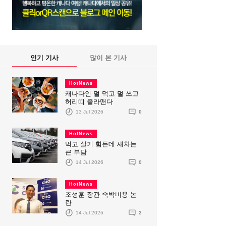
인기 기사
많이 본 기사
HotNews
캐나다인 덜 먹고 덜 쓰고
허리띠 졸라맨다
13 Jul 2026
0
HotNews
먹고 살기 힘든데 새차는
큰 부담
14 Jul 2026
0
HotNews
조성훈 장관 숙박비용 논
란
14 Jul 2026
2