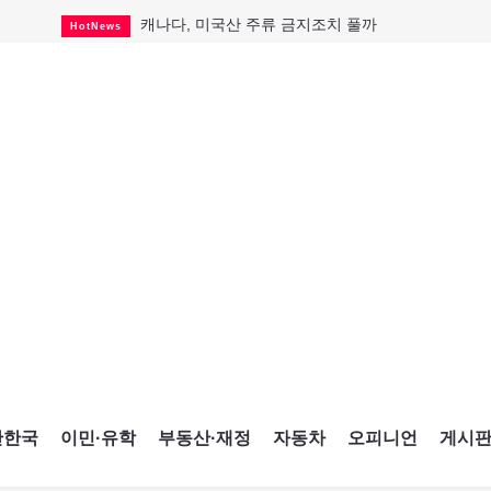
캐나다, 미국산 주류 금지조치 풀까
HotNews
"과도한 재산세 인상 억제"
HotNews
답 안 보이는 이란 전쟁
International
국세청 등 해킹 피해자 보상 청구 시작
HotNews
"美 정보기관, 독일 공항 폭발드론 러시아 소유 
International
성 접대하고, 유흥 주점서 공금 쓰고
HotNews
폭염에 다뉴브강 수위 낮아지자
International
구글과 메타가 발길 돌린 이유
Opinion
CNE에 한국의 맛과 멋 스며든다
HotNews
간한국
이민·유학
부동산·재정
자동차
오피니언
게시