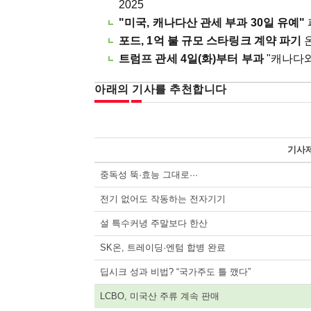
2025
"미국, 캐나다산 관세 부과 30일 유예"
포드, 1억 불 규모 스타링크 계약 파기
온
트럼프 관세 4일(화)부터 부과
"캐나다와 
아래의 기사를 추천합니다
기사
중독성 뚝·효능 그대로···
전기 없어도 작동하는 전자기기
설 특수커녕 주말보다 한산
SK온, 트레이딩·엔텀 합병 완료
딥시크 성과 비법? “국가주도 틀 깼다”
LCBO, 미국산 주류 계속 판매