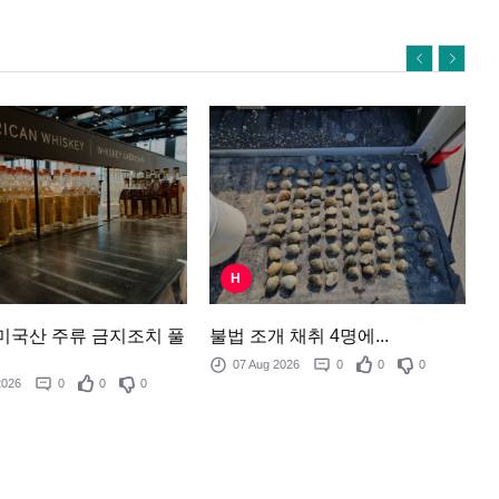
H
불법 조개 채취 4명에...
 미국산 주류 금지조치 풀
07 Aug 2026
0
0
0
 2026
0
0
0