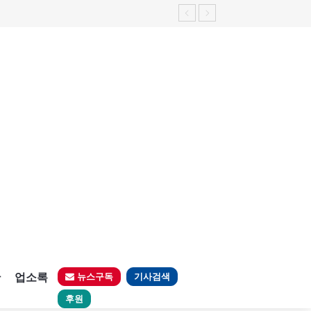
가능성 제기"
판
업소록
뉴스구독
기사검색
후원