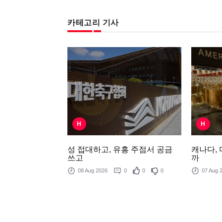
카테고리 기사
H
H
성 접대하고, 유흥 주점서 공금
캐나다,
쓰고
까
08 Aug 2026
0
0
0
07 Aug