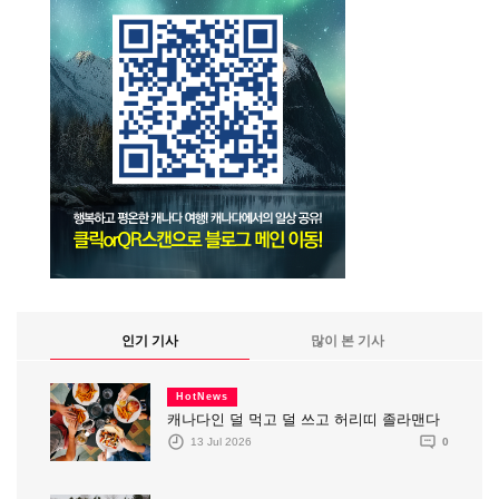
인기 기사
많이 본 기사
HotNews
캐나다인 덜 먹고 덜 쓰고 허리띠 졸라맨다
13 Jul 2026
0