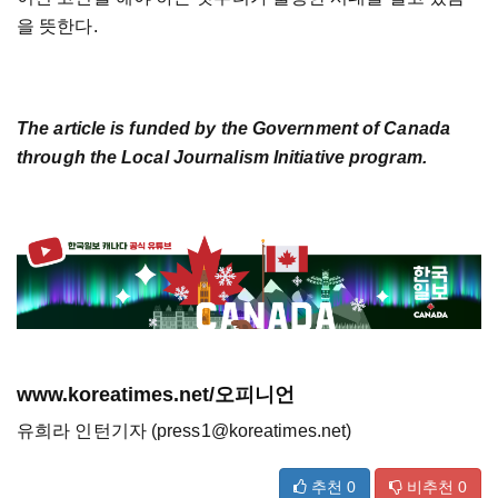
을 뜻한다.
The article is funded by the Government of Canada
through the Local Journalism Initiative program.
www.koreatimes.net/오피니언
유희라 인턴기자 (press1@koreatimes.net)
추천
0
비추천
0