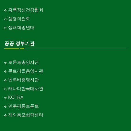
홍푹정신건강협회
생명의전화
생태희망연대
공공 정부기관
토론토총영사관
몬트리올총영사관
벤쿠버총영사관
캐나다한국대사관
KOTRA
민주평통토론토
재외통포협력센터