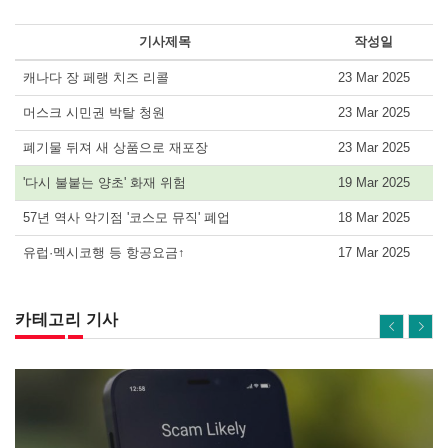
기사제목
작성일
캐나다 장 페랭 치즈 리콜
23 Mar 2025
머스크 시민권 박탈 청원
23 Mar 2025
폐기물 뒤져 새 상품으로 재포장
23 Mar 2025
'다시 불붙는 양초' 화재 위험
19 Mar 2025
57년 역사 악기점 '코스모 뮤직' 폐업
18 Mar 2025
유럽·멕시코행 등 항공요금↑
17 Mar 2025
카테고리 기사