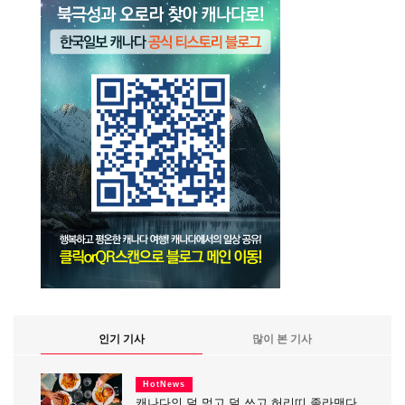
인기 기사
많이 본 기사
HotNews
캐나다인 덜 먹고 덜 쓰고 허리띠 졸라맨다