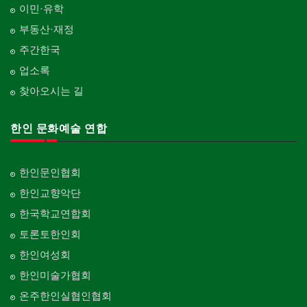
이민·유학
부동산·재정
주간한국
업소록
찾아오시는 길
한인 문화예술 연합
한인문인협회
한인교향악단
한국학교연합회
토론토한인회
한인여성회
한인미술가협회
온주한인실협인협회