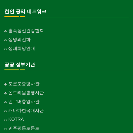
한인 공익 네트워크
홍푹정신건강협회
생명의전화
생태희망연대
공공 정부기관
토론토총영사관
몬트리올총영사관
벤쿠버총영사관
캐나다한국대사관
KOTRA
민주평통토론토