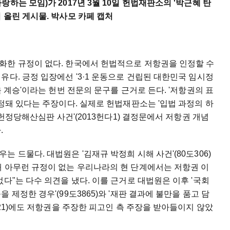
하는 모임)가 2017년 3월 10일 헌법재판소의 '박근혜 탄
 올린 게시물. 박사모 카페 캡처
화한 규정이 없다. 한국에서 헌법적으로 저항권을 인정할 수
유다. 긍정 입장에선 '3·1 운동으로 건립된 대한민국 임시정
을 계승'이라는 헌번 전문의 문구를 근거로 든다. '저항권의 표
인정돼 있다는 주장이다. 실제로 헌법재판소는 '입법 과정의 하
위헌정당해산심판 사건'(2013헌다1) 결정문에서 저항권 개념
.
 드물다. 대법원은 '김재규 박정희 시해 사건'(80도306)
해 아무런 규정이 없는 우리나라의 현 단계에서는 저항권 이
다"는 다수 의견을 냈다. 이를 근거로 대법원은 이후 '국회
제정한 경우'(99도3865)와 '재판 결과에 불만을 품고 담
621)에도 저항권을 주장한 피고인 측 주장을 받아들이지 않았