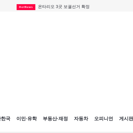
온타리오 3곳 보궐선거 확정
HotNews
캐나다·미국 교역 20억 불 감소
HotNews
온타리오 공공기관 8곳 감사
HotNews
국내 신차 판매 2개월 연속 증가
Car
토론토 임대주택 5,600가구 공급
HotNews
"음향 시스템 필요한가요?"
HotNews
자매 작가, 장애인 재활캠프서 특별한 재능기부
HotNews
"임 대사 22일 토론토 방문 계획"
HotNews
캐나다 관광업, 올여름 기록적 호황
HotNews
간한국
이민·유학
부동산·재정
자동차
오피니언
게시