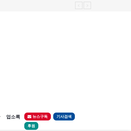
판
업소록
뉴스구독
기사검색
후원