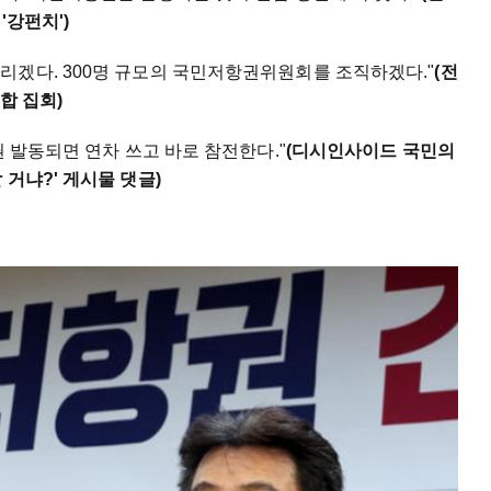
'강펀치')
리겠다. 300명 규모의 국민저항권위원회를 조직하겠다."
(전
합 집회)
권 발동되면 연차 쓰고 바로 참전한다."
(디시인사이드 국민의
거냐?' 게시물 댓글)