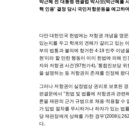
박근혜 전 대통령 팬클럽 박사모(박근혜를 사랑
핵 인용' 결정 당시 국민저항운동을 예고하며
다만 대한민국 헌법에는 저항권 개념을 명문
있는지를 두고 학계의 견해가 갈리고 있는 이
부의 법통과 불의에 항거한 4·19 민주 이념
현'이라 할 만한 행동이 이미 헌법에 의해 
자와 저항권 사건'(97헌가4), '통합진보당 
을 설명하는 등 저항권의 존재를 인정해 왔다
그러나 저항권이 실정법상 권리로 보호된 경우는
판결문에서 "헌법 및 법률에 저항권과 관련
론을 재판의 근거 규범으로 채용·적용할 수 없
가 입법 절차를 무시하거나 하자가 있는 법률을 
당 재판장에게 상해를 가한 경우'(2008도2
다.