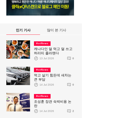
인기 기사
많이 본 기사
HotNews
캐나다인 덜 먹고 덜 쓰고
허리띠 졸라맨다
13 Jul 2026
0
HotNews
먹고 살기 힘든데 새차는
큰 부담
14 Jul 2026
0
HotNews
조성훈 장관 숙박비용 논
란
14 Jul 2026
2