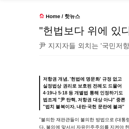
Home
/
핫뉴스
"헌법보다 위에 있다
尹 지지자들 외치는 '국민저항
저항권 개념, '헌법에 명문화' 규정 없고
실정법상 권리로 보호된 전례도 드물어
4·19나 5·18 등 개별법 통해 인정하기도
법조계 "尹 탄핵, 저항권 대상 아냐" 중론
"법치 불복이자, 내란·국헌 문란에 불과"
"불의한 재판관들이 불의한 방법으로 (대통령
다. 불의에 맞서서 자유민주주의를 지켜야 한