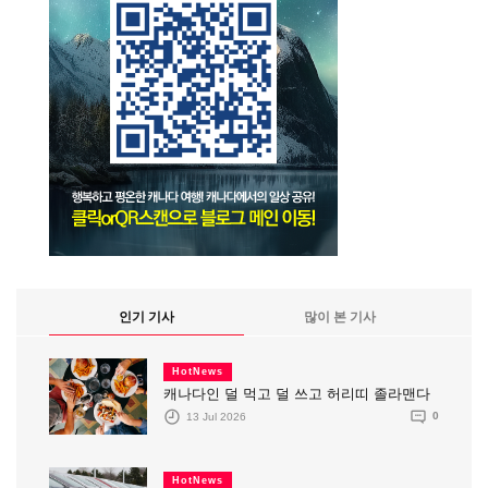
인기 기사
많이 본 기사
HotNews
캐나다인 덜 먹고 덜 쓰고 허리띠 졸라맨다
13 Jul 2026
0
HotNews