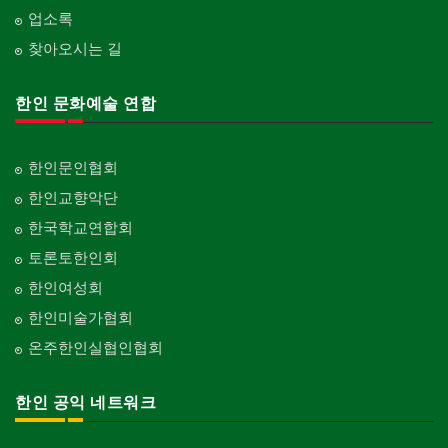
업소록
찾아오시는 길
한인 문화예술 연합
한인문인협회
한인교향악단
한국학교연합회
토론토한인회
한인여성회
한인미술가협회
온주한인실협인협회
한인 공익 네트워크