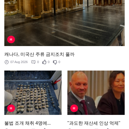
H
캐나다, 미국산 주류 금지조치 풀까
07 Aug 2026
0
0
0
H
H
"과도한 재산세 인상 억제"
불법 조개 채취 4명에...