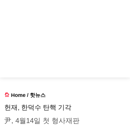
Home
/
핫뉴스
헌재, 한덕수 탄핵 기각
尹, 4월14일 첫 형사재판