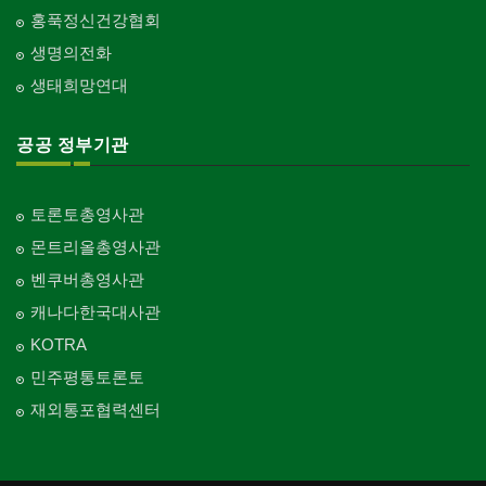
홍푹정신건강협회
생명의전화
생태희망연대
공공 정부기관
토론토총영사관
몬트리올총영사관
벤쿠버총영사관
캐나다한국대사관
KOTRA
민주평통토론토
재외통포협력센터