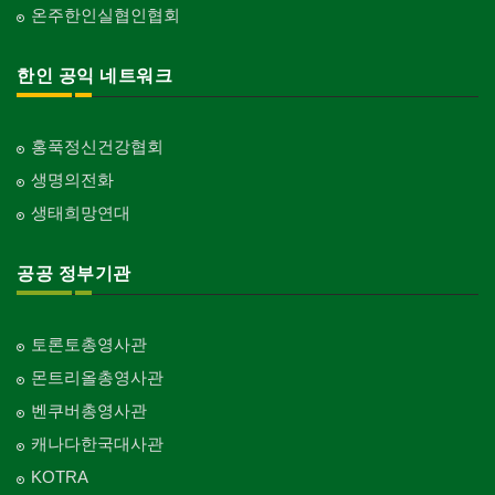
온주한인실협인협회
한인 공익 네트워크
홍푹정신건강협회
생명의전화
생태희망연대
공공 정부기관
토론토총영사관
몬트리올총영사관
벤쿠버총영사관
캐나다한국대사관
KOTRA