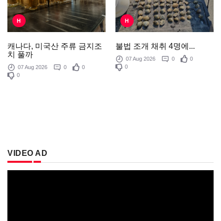
H
H
불법 조개 채취 4명에...
캐나다, 미국산 주류 금지조
치 풀까
07 Aug 2026
0
0
0
07 Aug 2026
0
0
0
VIDEO AD