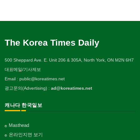
The Korea Times Daily
500 Sheppard Ave. E. Unit 206 & 305A, North York, ON M2N 6H7
대표메일/기사제보
Email : public@koreatimes.net
광고문의(Advertising) :
ad@koreatimes.net
캐나다 한국일보
Masthead
온라인지면 보기