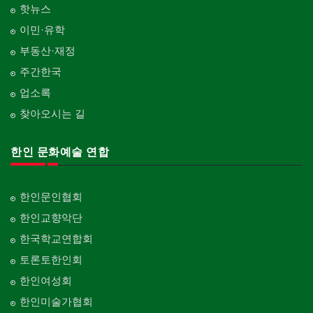
핫뉴스
이민·유학
부동산·재정
주간한국
업소록
찾아오시는 길
한인 문화예술 연합
한인문인협회
한인교향악단
한국학교연합회
토론토한인회
한인여성회
한인미술가협회