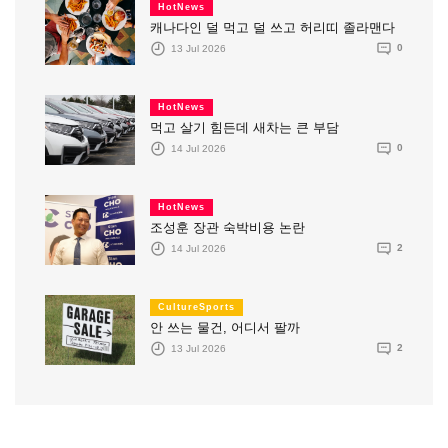
HotNews
캐나다인 덜 먹고 덜 쓰고 허리띠 졸라맨다
13 Jul 2026
0
HotNews
먹고 살기 힘든데 새차는 큰 부담
14 Jul 2026
0
HotNews
조성훈 장관 숙박비용 논란
14 Jul 2026
2
CultureSports
안 쓰는 물건, 어디서 팔까
13 Jul 2026
2