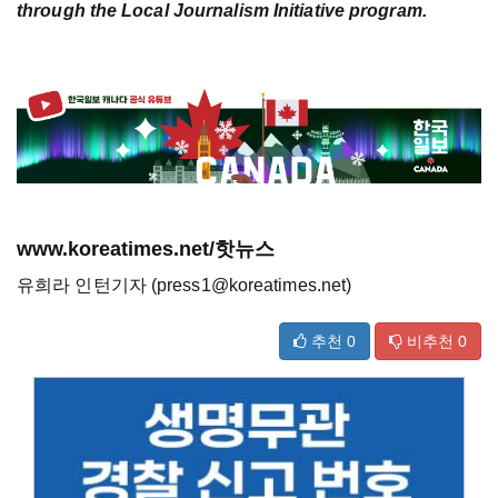
through the Local Journalism Initiative program.
www.koreatimes.net/핫뉴스
유희라 인턴기자 (press1@koreatimes.net)
추천
0
비추천
0