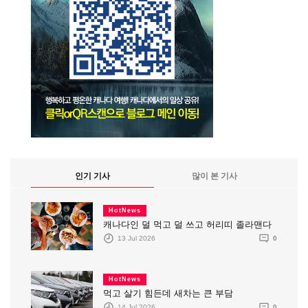
인기 기사
많이 본 기사
HotNews
캐나다인 덜 먹고 덜 쓰고 허리띠 졸라맨다
13 Jul 2026
0
HotNews
먹고 살기 힘든데 새차는 큰 부담
14 Jul 2026
0