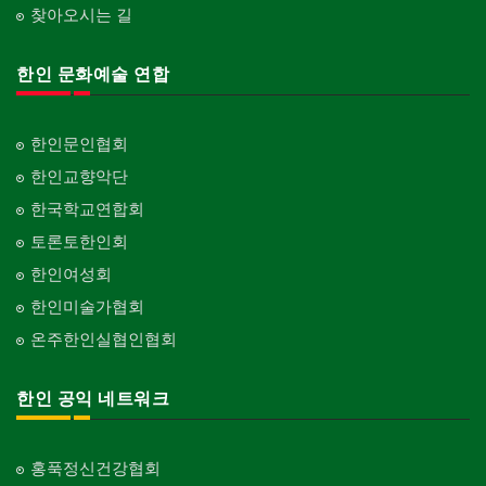
찾아오시는 길
한인 문화예술 연합
한인문인협회
한인교향악단
한국학교연합회
토론토한인회
한인여성회
한인미술가협회
온주한인실협인협회
한인 공익 네트워크
홍푹정신건강협회