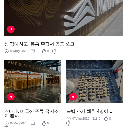
H
성 접대하고, 유흥 주점서 공금 쓰고
08 Aug 2026
0
0
0
H
H
불법 조개 채취 4명에...
캐나다, 미국산 주류 금지조
치 풀까
07 Aug 2026
0
0
0
07 Aug 2026
0
0