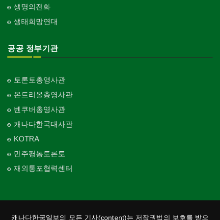
생명의전화
생태희망연대
공공 정부기관
토론토총영사관
몬트리올총영사관
벤쿠버총영사관
캐나다한국대사관
KOTRA
민주평통토론토
재외통포협력센터
캐나다한국일보의 모든 기사(content)는 저작권법의 보호를 받으