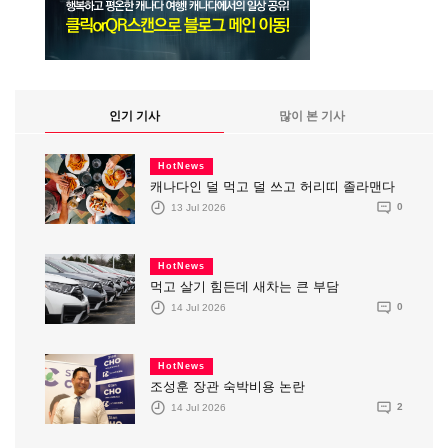
인기 기사
많이 본 기사
HotNews
캐나다인 덜 먹고 덜 쓰고 허리띠 졸라맨다
13 Jul 2026
0
HotNews
먹고 살기 힘든데 새차는 큰 부담
14 Jul 2026
0
HotNews
조성훈 장관 숙박비용 논란
14 Jul 2026
2