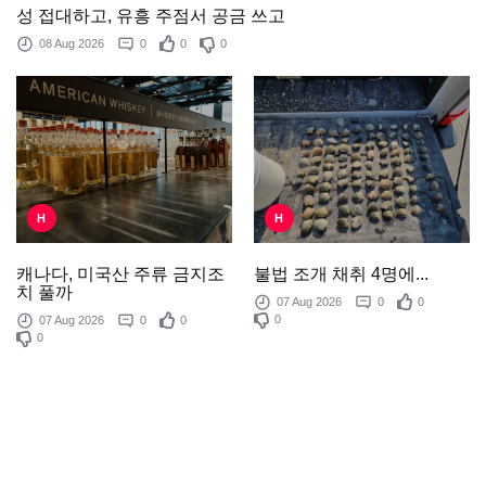
성 접대하고, 유흥 주점서 공금 쓰고
08 Aug 2026
0
0
0
H
H
불법 조개 채취 4명에...
캐나다, 미국산 주류 금지조
치 풀까
07 Aug 2026
0
0
0
07 Aug 2026
0
0
0