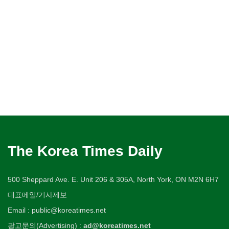
The Korea Times Daily
500 Sheppard Ave. E. Unit 206 & 305A, North York, ON M2N 6H7
대표메일/기사제보
Email : public@koreatimes.net
광고문의(Advertising) :
ad@koreatimes.net