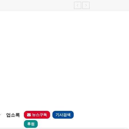
판
업소록
뉴스구독
기사검색
후원