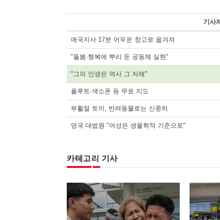
기사
애국지사 17분 어두운 창고로 옮겨져
"돌봄·행복에 뿌리 둔 공동체 실현"
"그의 인생은 역사 그 자체"
플루트·색소폰 등 무료 지도
부활절 토끼, 반려동물로는 신중히
영국 대법원 "여성은 생물학적 기준으로"
카테고리 기사