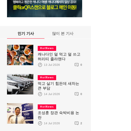
인기 기사
많이 본 기사
HotNews
캐나다인 덜 먹고 덜 쓰고
허리띠 졸라맨다
13 Jul 2026
0
HotNews
먹고 살기 힘든데 새차는
큰 부담
14 Jul 2026
0
HotNews
조성훈 장관 숙박비용 논
란
14 Jul 2026
2