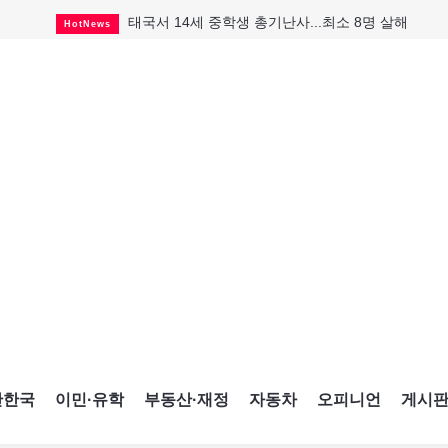
태국서 14세 중학생 총기난사...최소 8명 살해
HotNews
캐나다인 33% "생활비 부담에 보험 축소"
HotNews
"마약 범죄에 연루됐으니 돈 보내라"
HotNews
토론토 살사축제 총격 용의자 체포
HotNews
세계 10대 구조물서 내려오는 CN타워
CultureSports
맨발로 누워있거나 냄새 풍기며 음식 먹고...
HotNews
미 총영사관 총격 용의자 2명 체포
HotNews
"벌써 내년 여름이 기다려진다"
CultureSports
미국 영주권 수속 한인, 공항서 체포돼
HotNews
간한국
이민·유학
부동산·재정
자동차
오피니언
게시