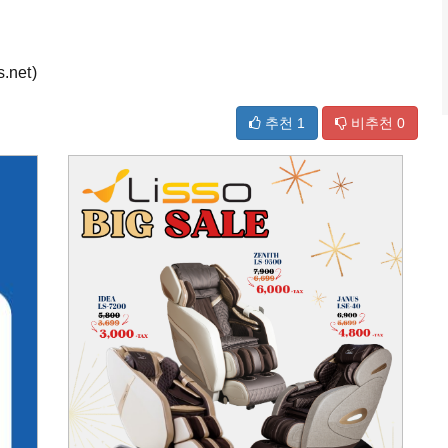
net)
추천
1
비추천
0