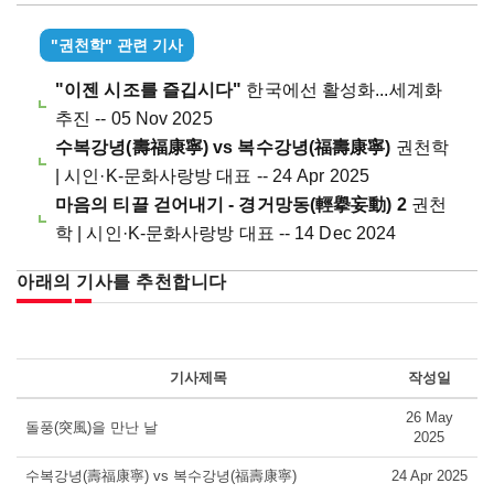
"권천학" 관련 기사
"이젠 시조를 즐깁시다"
한국에선 활성화...세계화
추진 -- 05 Nov 2025
수복강녕(壽福康寧) vs 복수강녕(福壽康寧)
권천학
| 시인·K-문화사랑방 대표 -- 24 Apr 2025
마음의 티끌 걷어내기 - 경거망동(輕擧妄動) 2
권천
학 | 시인·K-문화사랑방 대표 -- 14 Dec 2024
아래의 기사를 추천합니다
기사제목
작성일
26 May
돌풍(突風)을 만난 날
2025
수복강녕(壽福康寧) vs 복수강녕(福壽康寧)
24 Apr 2025