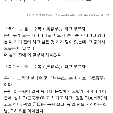
박해련 기자 (press3@koreatimes.net)
Apr 22 2025 12:05 PM
『복수초』를 『수복초(壽福草)』라고 부르자!
봄이 늦게 오는 캐나다에도 어느 새 중간쯤 지나가고 있다.
봄 다 가기 전에 하고 싶은 몇 가지 말이 있는데, 그 중에서
오늘은 이 말부터.
더 늦기 전에 이 말부터 해야겠다.
『복수초』를 『수복초(壽福草)』라고 부르자!
우리가 그동안 불러온 꽃 『복수초』는 한자로 『福壽草』
이다.
음력 설 무렵에 얼음 속에서, 눈밭에서 노랗게 피어나기 때
문에 ‘설화초(雪花草)’라고 하기도 하고, ‘원일초(元日草)’라
고도 한다. 원일(元日)은 음력 설날, 즉 일 년을 시작하는 첫
날, 초하루를 의미한다.