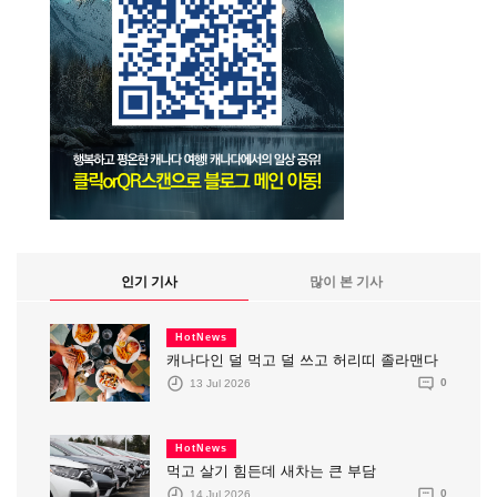
인기 기사
많이 본 기사
HotNews
캐나다인 덜 먹고 덜 쓰고 허리띠 졸라맨다
13 Jul 2026
0
HotNews
먹고 살기 힘든데 새차는 큰 부담
14 Jul 2026
0