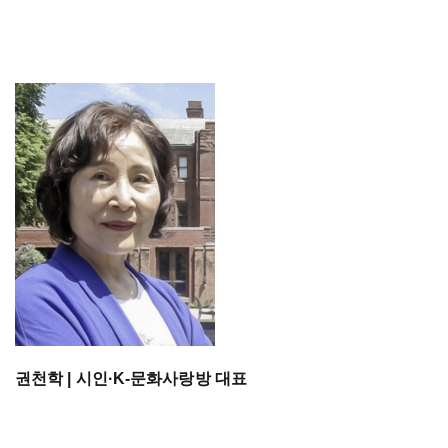
권천학 | 시인·K-문화사랑방 대표