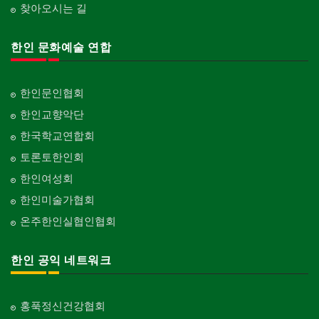
찾아오시는 길
한인 문화예술 연합
한인문인협회
한인교향악단
한국학교연합회
토론토한인회
한인여성회
한인미술가협회
온주한인실협인협회
한인 공익 네트워크
홍푹정신건강협회