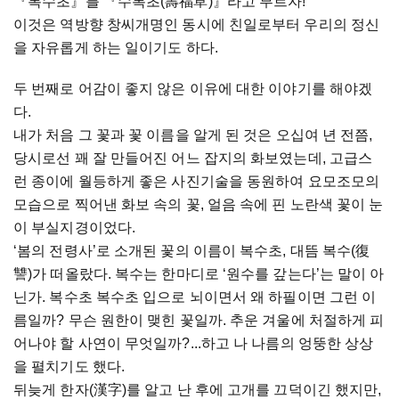
『복수초』를 『수복초(壽福草)』라고 부르자!
이것은 역방향 창씨개명인 동시에 친일로부터 우리의 정신
을 자유롭게 하는 일이기도 하다.
두 번째로 어감이 좋지 않은 이유에 대한 이야기를 해야겠
다.
내가 처음 그 꽃과 꽃 이름을 알게 된 것은 오십여 년 전쯤,
당시로선 꽤 잘 만들어진 어느 잡지의 화보였는데, 고급스
런 종이에 월등하게 좋은 사진기술을 동원하여 요모조모의
모습으로 찍어낸 화보 속의 꽃, 얼음 속에 핀 노란색 꽃이 눈
이 부실지경이었다.
‘봄의 전령사’로 소개된 꽃의 이름이 복수초, 대뜸 복수(復
讐)가 떠올랐다. 복수는 한마디로 ‘원수를 갚는다’는 말이 아
닌가. 복수초 복수초 입으로 뇌이면서 왜 하필이면 그런 이
름일까? 무슨 원한이 맺힌 꽃일까. 추운 겨울에 처절하게 피
어나야 할 사연이 무엇일까?...하고 나 나름의 엉뚱한 상상
을 펼치기도 했다.
뒤늦게 한자(漢字)를 알고 난 후에 고개를 끄덕이긴 했지만,