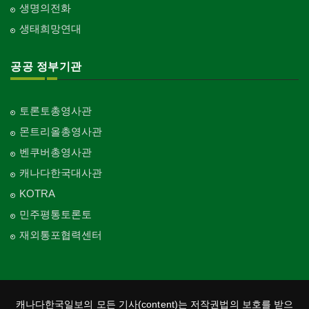
생명의전화
생태희망연대
공공 정부기관
토론토총영사관
몬트리올총영사관
벤쿠버총영사관
캐나다한국대사관
KOTRA
민주평통토론토
재외통포협력센터
캐나다한국일보의 모든 기사(content)는 저작권법의 보호를 받으