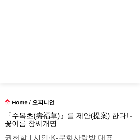
Home
/
오피니언
『수복초(壽福草)』를 제안(提案) 한다! -
꽃이름 창씨개명
권천학 | 시인·K-문화사랑방 대표