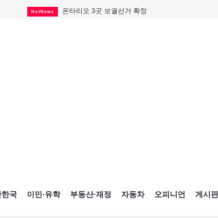
온타리오 3곳 보궐선거 확정
HotNews
캐나다·미국 교역 20억 불 감소
HotNews
온타리오 공공기관 8곳 감사
HotNews
국내 신차 판매 2개월 연속 증가
Car
토론토 임대주택 5,600가구 공급
HotNews
"음향 시스템 필요한가요?"
HotNews
자매 작가, 장애인 재활캠프서 특별한 재능기부
HotNews
"임 대사 22일 토론토 방문 계획"
HotNews
캐나다 관광업, 올여름 기록적 호황
HotNews
간한국
이민·유학
부동산·재정
자동차
오피니언
게시