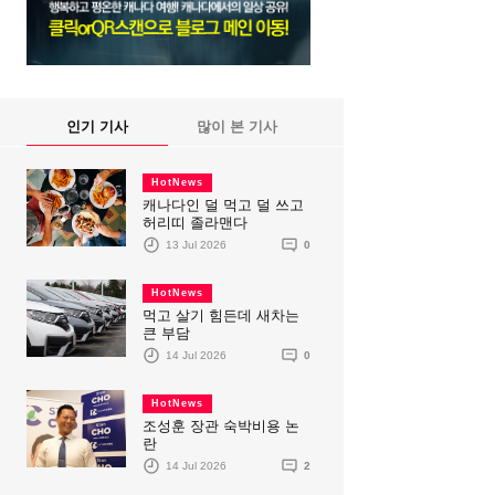
인기 기사
많이 본 기사
HotNews
캐나다인 덜 먹고 덜 쓰고
허리띠 졸라맨다
13 Jul 2026
0
HotNews
먹고 살기 힘든데 새차는
큰 부담
14 Jul 2026
0
HotNews
조성훈 장관 숙박비용 논
란
14 Jul 2026
2