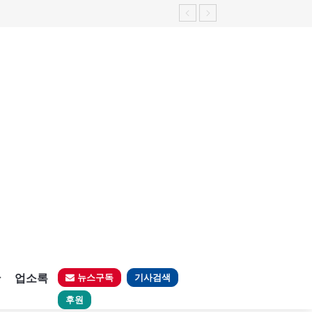
판
업소록
뉴스구독
기사검색
후원