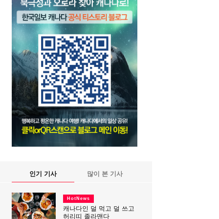
인기 기사
많이 본 기사
HotNews
캐나다인 덜 먹고 덜 쓰고
허리띠 졸라맨다