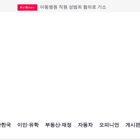
아동병원 직원 성범죄 혐의로 기소
HotNews
맨발로 누워있거나 냄새 풍기며 음식 먹고...
HotNews
미국 영주권 수속 한인, 공항서 체포돼
HotNews
"벌써 내년 여름이 기다려진다"
CultureSports
살사축제 총격 용의자 기소
HotNews
캐나다 실업률 6.4%...2년래 최저
HotNews
인기 치킨버거 리콜
HotNews
태국서 14세 중학생 총기난사...최소 8명 살해
HotNews
국세청 등 해킹 피해자 보상 청구 시작
HotNews
간한국
이민·유학
부동산·재정
자동차
오피니언
게시