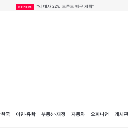
"임 대사 22일 토론토 방문 계획"
HotNews
캐나다 관광업, 올여름 기록적 호황
HotNews
온타리오 3곳 보궐선거 확정
HotNews
캐나다·미국 교역 20억 불 감소
HotNews
온타리오 공공기관 8곳 감사
HotNews
국내 신차 판매 2개월 연속 증가
Car
토론토 임대주택 5,600가구 공급
HotNews
"음향 시스템 필요한가요?"
HotNews
자매 작가, 장애인 재활캠프서 특별한 재능기부
HotNews
간한국
이민·유학
부동산·재정
자동차
오피니언
게시