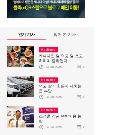
인기 기사
많이 본 기사
HotNews
캐나다인 덜 먹고 덜 쓰고
허리띠 졸라맨다
13 Jul 2026
0
HotNews
먹고 살기 힘든데 새차는
큰 부담
14 Jul 2026
0
HotNews
조성훈 장관 숙박비용 논
란
14 Jul 2026
2