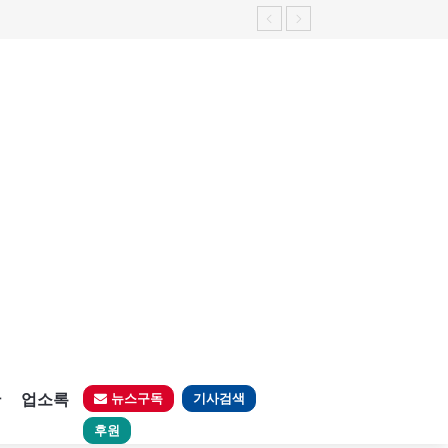
판
업소록
뉴스구독
기사검색
후원