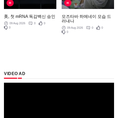
H
H
모즈타바 하메네이 모습 드
美, 첫 mRNA 독감백신 승인
러내나
09 Aug 2026
0
0
0
09 Aug 2026
0
0
0
VIDEO AD