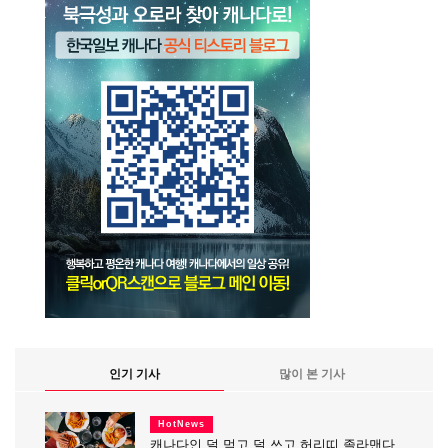
인기 기사
많이 본 기사
HotNews
캐나다인 덜 먹고 덜 쓰고 허리띠 졸라맨다