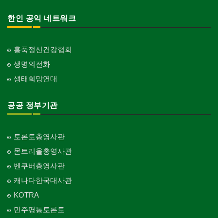
한인 공익 네트워크
홍푹정신건강협회
생명의전화
생태희망연대
공공 정부기관
토론토총영사관
몬트리올총영사관
벤쿠버총영사관
캐나다한국대사관
KOTRA
민주평통토론토