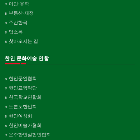
이민·유학
부동산·재정
주간한국
업소록
찾아오시는 길
한인 문화예술 연합
한인문인협회
한인교향악단
한국학교연합회
토론토한인회
한인여성회
한인미술가협회
온주한인실협인협회