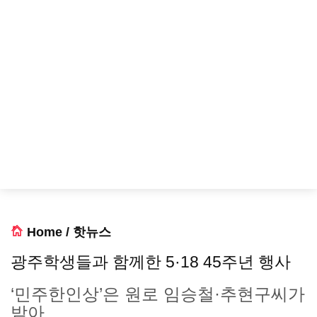
Home
/
핫뉴스
광주학생들과 함께한 5·18 45주년 행사
‘민주한인상’은 원로 임승철·추현구씨가
받아