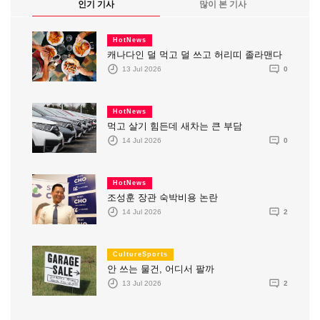
인기 기사
많이 본 기사
HotNews
캐나다인 덜 먹고 덜 쓰고 허리띠 졸라맨다
13 Jul 2026
0
HotNews
먹고 살기 힘든데 새차는 큰 부담
14 Jul 2026
0
HotNews
조성훈 장관 숙박비용 논란
14 Jul 2026
2
CultureSports
안 쓰는 물건, 어디서 팔까
13 Jul 2026
2