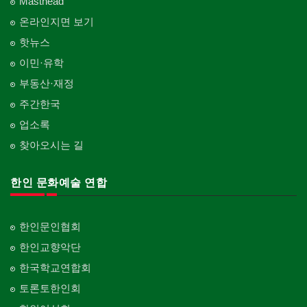
Masthead
온라인지면 보기
핫뉴스
이민·유학
부동산·재정
주간한국
업소록
찾아오시는 길
한인 문화예술 연합
한인문인협회
한인교향악단
한국학교연합회
토론토한인회