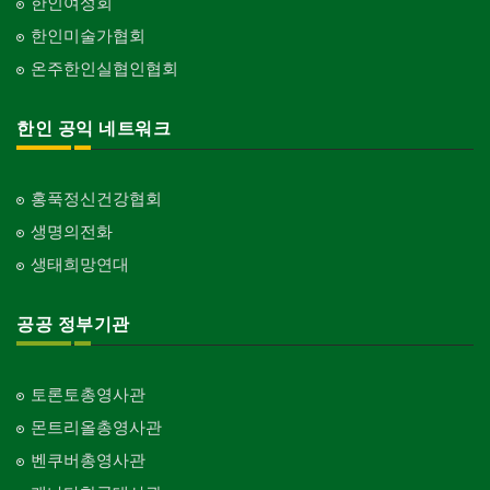
한인여성회
한인미술가협회
온주한인실협인협회
한인 공익 네트워크
홍푹정신건강협회
생명의전화
생태희망연대
공공 정부기관
토론토총영사관
몬트리올총영사관
벤쿠버총영사관