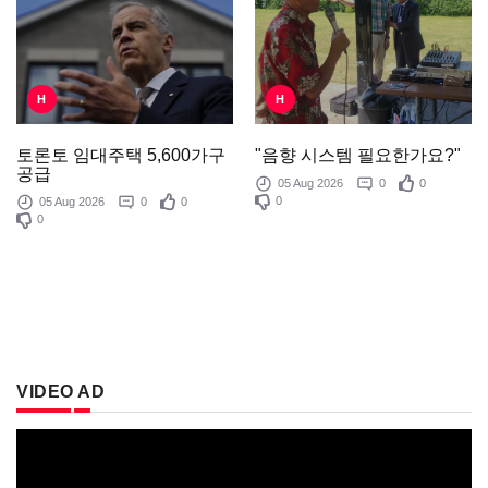
H
H
"음향 시스템 필요한가요?"
토론토 임대주택 5,600가구
공급
05 Aug 2026
0
0
0
05 Aug 2026
0
0
0
VIDEO AD