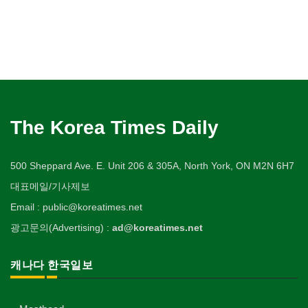
The Korea Times Daily
500 Sheppard Ave. E. Unit 206 & 305A, North York, ON M2N 6H7
대표메일/기사제보
Email : public@koreatimes.net
광고문의(Advertising) :
ad@koreatimes.net
캐나다 한국일보