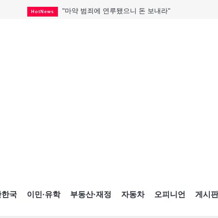
"마약 범죄에 연루됐으니 돈 보내라"
HotNews
"임 대사 22일 토론토 방문 계획"
HotNews
온타리오 3곳 보궐선거 확정
HotNews
캐나다·미국 교역 20억 불 감소
HotNews
온타리오 공공기관 8곳 감사
HotNews
국내 신차 판매 2개월 연속 증가
Car
캐나다 관광업, 올여름 기록적 호황
HotNews
"음향 시스템 필요한가요?"
HotNews
해외 수감 한국인 4년 새 25% 늘어
HotNews
간한국
이민·유학
부동산·재정
자동차
오피니언
게시