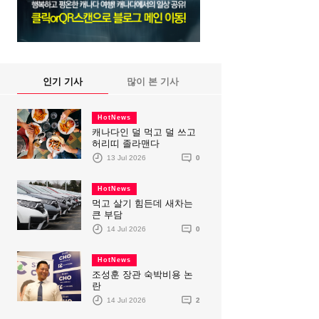
인기 기사
많이 본 기사
HotNews
캐나다인 덜 먹고 덜 쓰고
허리띠 졸라맨다
13 Jul 2026
0
HotNews
먹고 살기 힘든데 새차는
큰 부담
14 Jul 2026
0
HotNews
조성훈 장관 숙박비용 논
란
14 Jul 2026
2