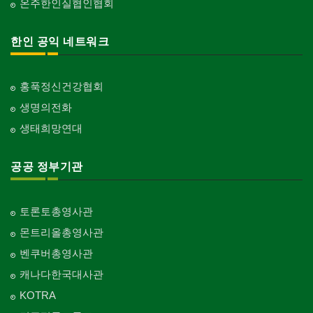
온주한인실협인협회
한인 공익 네트워크
홍푹정신건강협회
생명의전화
생태희망연대
공공 정부기관
토론토총영사관
몬트리올총영사관
벤쿠버총영사관
캐나다한국대사관
KOTRA