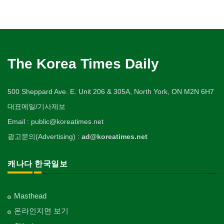
The Korea Times Daily
500 Sheppard Ave. E. Unit 206 & 305A, North York, ON M2N 6H7
대표메일/기사제보
Email : public@koreatimes.net
광고문의(Advertising) :
ad@koreatimes.net
캐나다 한국일보
Masthead
온라인지면 보기