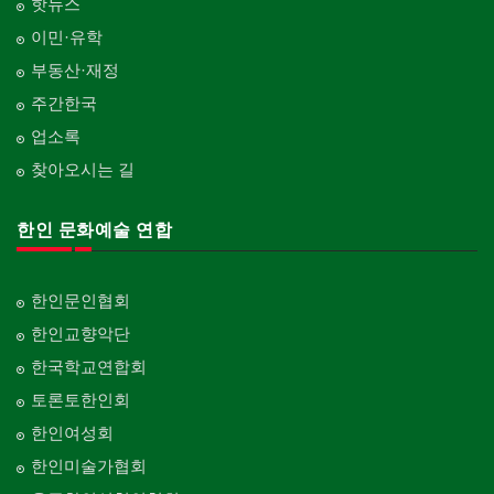
핫뉴스
이민·유학
부동산·재정
주간한국
업소록
찾아오시는 길
한인 문화예술 연합
한인문인협회
한인교향악단
한국학교연합회
토론토한인회
한인여성회
한인미술가협회