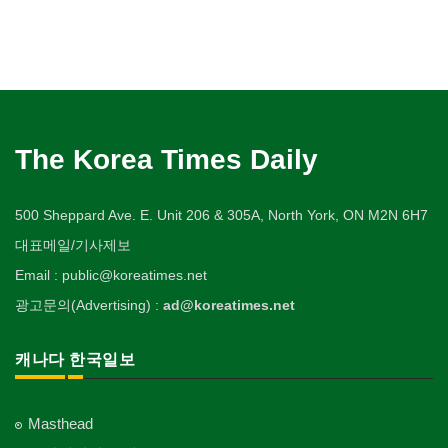
The Korea Times Daily
500 Sheppard Ave. E. Unit 206 & 305A, North York, ON M2N 6H7
대표메일/기사제보
Email : public@koreatimes.net
광고문의(Advertising) :
ad@koreatimes.net
캐나다 한국일보
Masthead