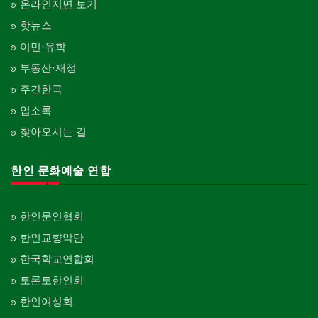
온라인지면 보기
핫뉴스
이민·유학
부동산·재정
주간한국
업소록
찾아오시는 길
한인 문화예술 연합
한인문인협회
한인교향악단
한국학교연합회
토론토한인회
한인여성회