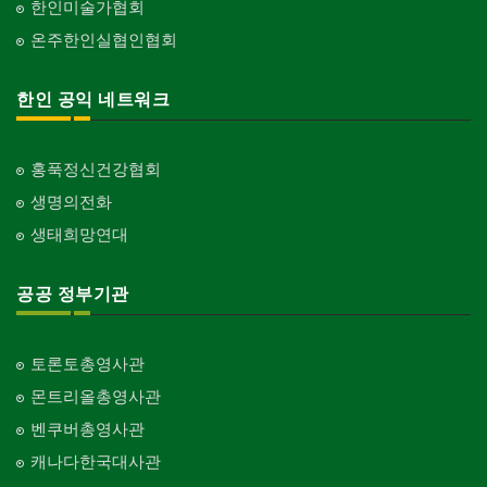
한인미술가협회
온주한인실협인협회
한인 공익 네트워크
홍푹정신건강협회
생명의전화
생태희망연대
공공 정부기관
토론토총영사관
몬트리올총영사관
벤쿠버총영사관
캐나다한국대사관