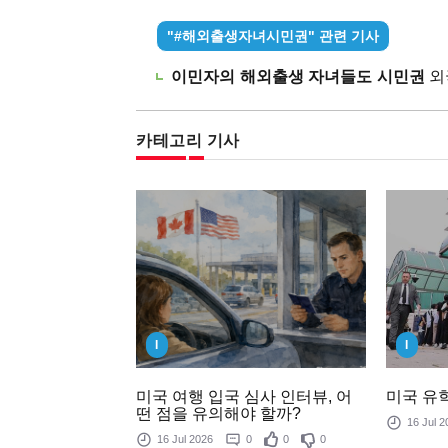
"#해외출생자녀시민권" 관련 기사
이민자의 해외출생 자녀들도 시민권
외국
카테고리 기사
I
I
미국 여행 입국 심사 인터뷰, 어
미국 유학
떤 점을 유의해야 할까?
16 Jul
16 Jul 2026
0
0
0