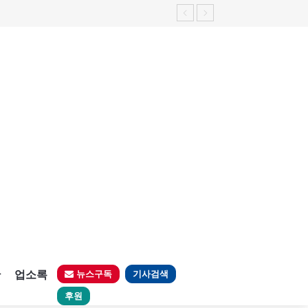
판
업소록
뉴스구독
기사검색
후원