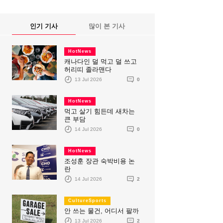
인기 기사
많이 본 기사
HotNews
캐나다인 덜 먹고 덜 쓰고
허리띠 졸라맨다
13 Jul 2026
0
HotNews
먹고 살기 힘든데 새차는
큰 부담
14 Jul 2026
0
HotNews
조성훈 장관 숙박비용 논
란
14 Jul 2026
2
CultureSports
안 쓰는 물건, 어디서 팔까
13 Jul 2026
2