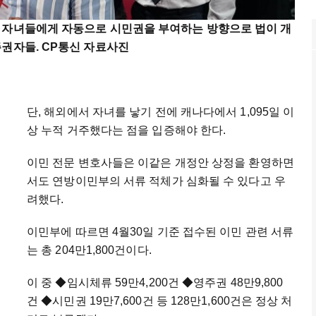
 자녀들에게 자동으로 시민권을 부여하는 방향으로 법이 개
주권자들. CP통신 자료사진
단, 해외에서 자녀를 낳기 전에 캐나다에서 1,095일 이
상 누적 거주했다는 점을 입증해야 한다.
이민 전문 변호사들은 이같은 개정안 상정을 환영하면
서도 연방이민부의 서류 적체가 심화될 수 있다고 우
려했다.
이민부에 따르면 4월30일 기준 접수된 이민 관련 서류
는 총 204만1,800건이다.
이 중
◆
임시체류 59만4,200건
◆
영주권 48만9,800
건
◆
시민권 19만7,600건 등 128만1,600건은 정상 처