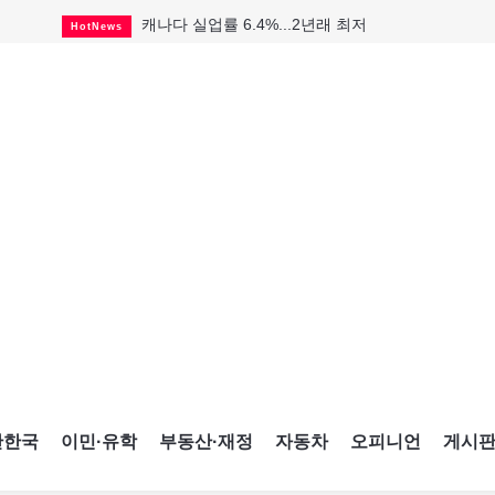
캐나다 실업률 6.4%...2년래 최저
HotNews
인기 치킨버거 리콜
HotNews
퇴역 군용기, 산불 진화에 투입
HotNews
국세청 등 해킹 피해자 보상 청구 시작
HotNews
살사축제 총격 용의자 기소
HotNews
맨발로 누워있거나 냄새 풍기며 음식 먹고...
HotNews
다리는 아름답지만 미국 욕심 지나쳐
HotNews
K-컬처 크루즈 타고 토론토 달군다
CultureSports
CNE에 한국의 맛과 멋 스며든다
HotNews
간한국
이민·유학
부동산·재정
자동차
오피니언
게시