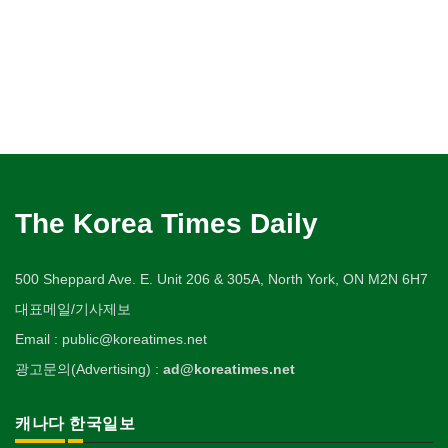
The Korea Times Daily
500 Sheppard Ave. E. Unit 206 & 305A, North York, ON M2N 6H7
대표메일/기사제보
Email : public@koreatimes.net
광고문의(Advertising) :
ad@koreatimes.net
캐나다 한국일보