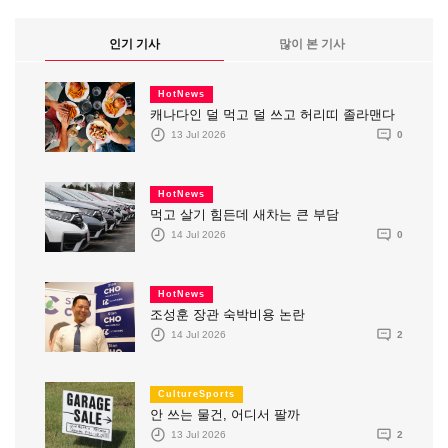
인기 기사
많이 본 기사
HotNews
캐나다인 덜 먹고 덜 쓰고 허리띠 졸라맨다
13 Jul 2026
0
HotNews
먹고 살기 힘든데 새차는 큰 부담
14 Jul 2026
0
HotNews
조성훈 장관 숙박비용 논란
14 Jul 2026
2
CultureSports
안 쓰는 물건, 어디서 팔까
13 Jul 2026
2